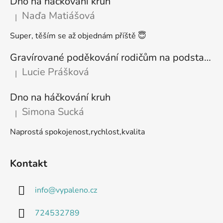
Dno na háčkování kruh
Naďa Matiášová
|
Hodnocení produktu je 5 z 5 hvězdiček.
Super, těším se až objednám příště 😇
Gravírované poděkování rodičům na podstavci
Lucie Prášková
|
Hodnocení produktu je 5 z 5 hvězdiček.
Dno na háčkování kruh
Simona Sucká
|
Hodnocení produktu je 5 z 5 hvězdiček.
Naprostá spokojenost,rychlost,kvalita
Kontakt
info
@
vypaleno.cz
724532789