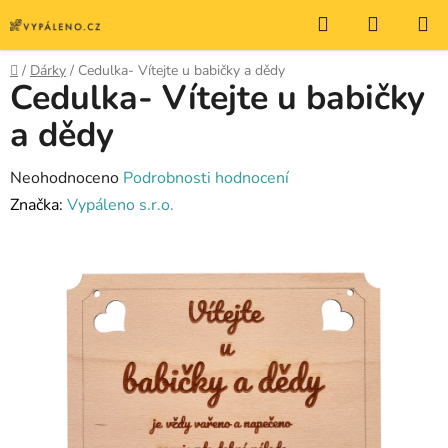
Přejít
Hledat
NÁKUP
na
KOŠÍK
obsah
Domů
/
Dárky
/
Cedulka- Vítejte u babičky a dědy
Cedulka- Vítejte u babičky
a dědy
Průměrné
Neohodnoceno
Podrobnosti hodnocení
hodnocení
Značka:
Vypáleno s.r.o.
produktu
je
0,0
z
5
hvězdiček.