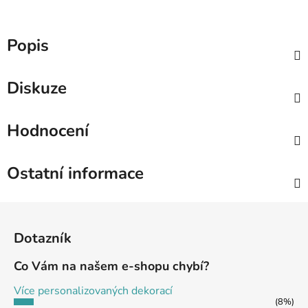
Popis
Diskuze
Hodnocení
Ostatní informace
Z
á
Dotazník
p
a
Co Vám na našem e-shopu chybí?
t
Více personalizovaných dekorací
í
(8%)