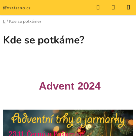
Přejít
Hledat
NÁKUP
na
KOŠÍK
obsah
Domů
/
Kde se potkáme?
Kde se potkáme?
Advent 2024