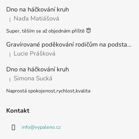
Dno na háčkování kruh
Naďa Matiášová
|
Hodnocení produktu je 5 z 5 hvězdiček.
Super, těším se až objednám příště 😇
Gravírované poděkování rodičům na podstavci
Lucie Prášková
|
Hodnocení produktu je 5 z 5 hvězdiček.
Dno na háčkování kruh
Simona Sucká
|
Hodnocení produktu je 5 z 5 hvězdiček.
Naprostá spokojenost,rychlost,kvalita
Kontakt
info
@
vypaleno.cz