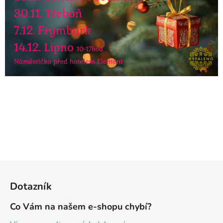
Z
á
Dotazník
p
a
Co Vám na našem e-shopu chybí?
t