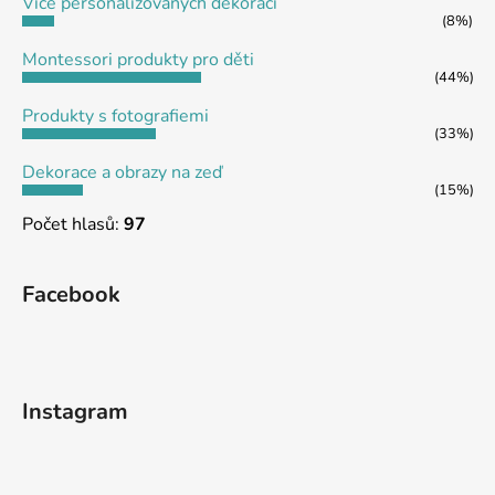
Více personalizovaných dekorací
í
(8%)
Montessori produkty pro děti
(44%)
Produkty s fotografiemi
(33%)
Dekorace a obrazy na zeď
(15%)
Počet hlasů:
97
Facebook
Instagram