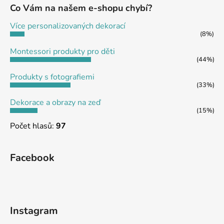
a
Co Vám na našem e-shopu chybí?
c
t
í
Více personalizovaných dekorací
p
í
(8%)
r
Montessori produkty pro děti
v
(44%)
k
y
Produkty s fotografiemi
v
(33%)
ý
Dekorace a obrazy na zeď
p
(15%)
i
Počet hlasů:
97
s
u
Facebook
Instagram