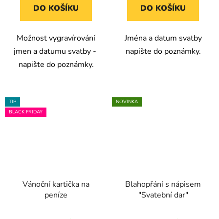
DO KOŠÍKU
DO KOŠÍKU
Možnost vygravírování
Jména a datum svatby
jmen a datumu svatby -
napište do poznámky.
napište do poznámky.
TIP
NOVINKA
BLACK FRIDAY
Vánoční kartička na
Blahopřání s nápisem
peníze
"Svatební dar"