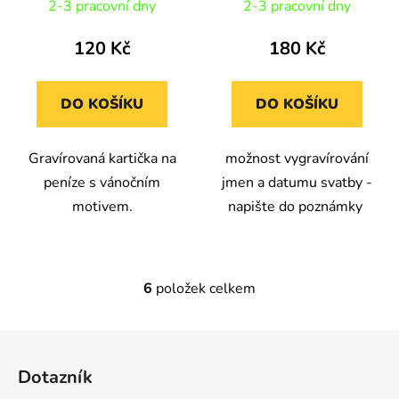
2-3 pracovní dny
2-3 pracovní dny
120 Kč
180 Kč
DO KOŠÍKU
DO KOŠÍKU
Gravírovaná kartička na
možnost vygravírování
peníze s vánočním
jmen a datumu svatby -
motivem.
napište do poznámky
6
položek celkem
O
v
l
Z
á
á
d
Dotazník
p
a