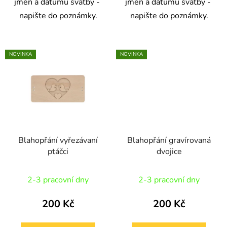
jmen a datumu svatby -
jmen a datumu svatby -
napište do poznámky.
napište do poznámky.
NOVINKA
NOVINKA
Blahopřání vyřezávaní
Blahopřání gravírovaná
ptáčci
dvojice
2-3 pracovní dny
2-3 pracovní dny
200 Kč
200 Kč