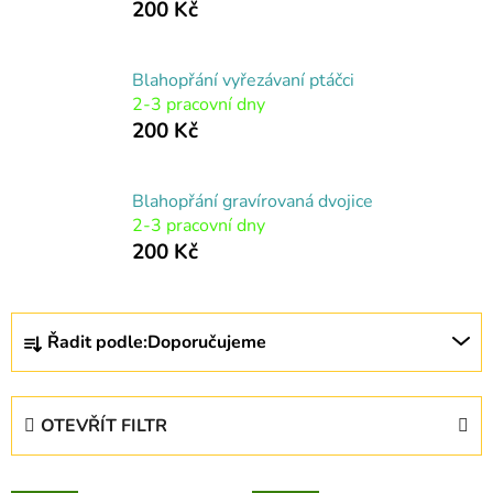
200 Kč
Blahopřání vyřezávaní ptáčci
2-3 pracovní dny
200 Kč
Blahopřání gravírovaná dvojice
2-3 pracovní dny
200 Kč
Ř
Řadit podle:
Doporučujeme
a
z
e
OTEVŘÍT FILTR
n
í
V