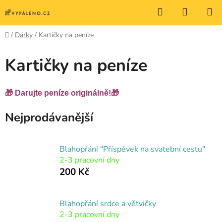
Přejít
Hledat
NÁKUP
na
KOŠÍK
obsah
Domů
/
Dárky
/
Kartičky na peníze
Kartičky na peníze
🎁 Darujte peníze originálně!🎁
Nejprodávanější
Blahopřání "Příspěvek na svatební cestu"
2-3 pracovní dny
200 Kč
Blahopřání srdce a větvičky
2-3 pracovní dny