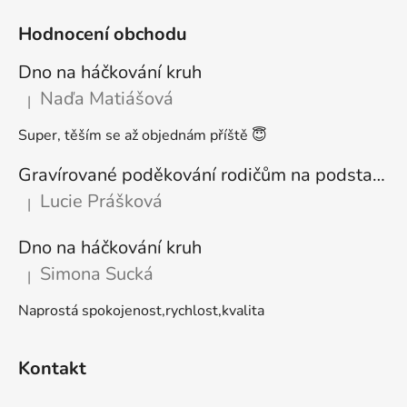
Hodnocení obchodu
Dno na háčkování kruh
Naďa Matiášová
|
Hodnocení produktu je 5 z 5 hvězdiček.
Super, těším se až objednám příště 😇
Gravírované poděkování rodičům na podstavci
Lucie Prášková
|
Hodnocení produktu je 5 z 5 hvězdiček.
Dno na háčkování kruh
Simona Sucká
|
Hodnocení produktu je 5 z 5 hvězdiček.
Naprostá spokojenost,rychlost,kvalita
Kontakt