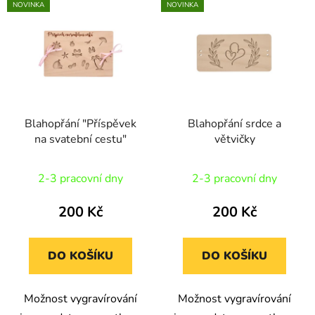
p
NOVINKA
NOVINKA
ý
r
p
o
i
d
s
u
p
k
r
t
Blahopřání "Příspěvek
Blahopřání srdce a
o
ů
na svatební cestu"
větvičky
d
u
2-3 pracovní dny
2-3 pracovní dny
k
t
200 Kč
200 Kč
ů
DO KOŠÍKU
DO KOŠÍKU
Možnost vygravírování
Možnost vygravírování