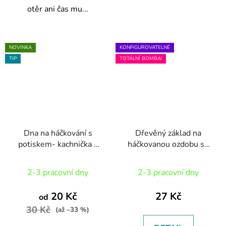
otěr ani čas mu...
NOVINKA
KONFIGUROVATELNÉ
TIP
TOTÁLNÍ BOMBA!
Dna na háčkování s
Dřevěný základ na
potiskem- kachnička v
háčkovanou ozdobu se
klobouku
jménem
2-3 pracovní dny
2-3 pracovní dny
20 Kč
27 Kč
od
30 Kč
(až –33 %)