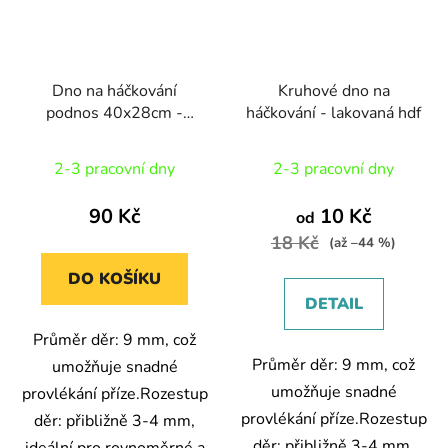
Dno na háčkování
Kruhové dno na
podnos 40x28cm -
háčkování - lakovaná hdf
lakovaná hdf
2-3 pracovní dny
2-3 pracovní dny
90 Kč
10 Kč
od
18 Kč
(až –44 %)
DO KOŠÍKU
DETAIL
Průměr děr: 9 mm, což
Průměr děr: 9 mm, což
umožňuje snadné
umožňuje snadné
provlékání příze.Rozestup
provlékání příze.Rozestup
děr: přibližně 3-4 mm,
děr: přibližně 3-4 mm,
ideální pro rovnoměrné a