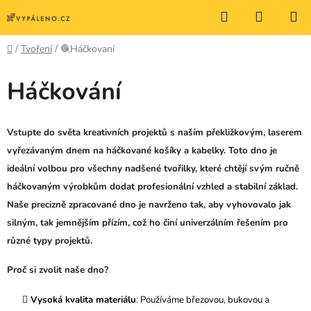
Přejít
Hledat
NÁKUP
na
KOŠÍK
obsah
Domů
/
Tvoření
/
🧶Háčkovaní
Háčkování
Vstupte do světa kreativních projektů s naším
překližkovým, laserem
vyřezávaným dnem
na háčkované košíky a kabelky. Toto dno je
ideální volbou pro všechny nadšené tvořilky, které chtějí svým ručně
háčkovaným výrobkům dodat profesionální vzhled a stabilní základ.
Naše precizně zpracované dno je navrženo tak, aby vyhovovalo jak
silným, tak jemnějším přízím, což ho činí univerzálním řešením pro
různé typy projektů.
Proč si zvolit naše dno?
Vysoká kvalita materiálu
: Používáme březovou, bukovou a