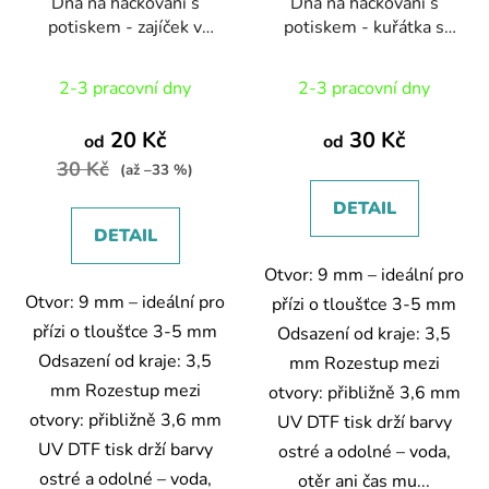
Dna na háčkování s
Dna na háčkování s
potiskem - zajíček v
potiskem - kuřátka s
ošatce
hyacinty
2-3 pracovní dny
2-3 pracovní dny
20 Kč
30 Kč
od
od
30 Kč
(až –33 %)
DETAIL
DETAIL
Otvor: 9 mm – ideální pro
Otvor: 9 mm – ideální pro
přízi o tloušťce 3-5 mm
přízi o tloušťce 3-5 mm
Odsazení od kraje: 3,5
Odsazení od kraje: 3,5
mm Rozestup mezi
mm Rozestup mezi
otvory: přibližně 3,6 mm
otvory: přibližně 3,6 mm
UV DTF tisk drží barvy
UV DTF tisk drží barvy
ostré a odolné – voda,
ostré a odolné – voda,
otěr ani čas mu...