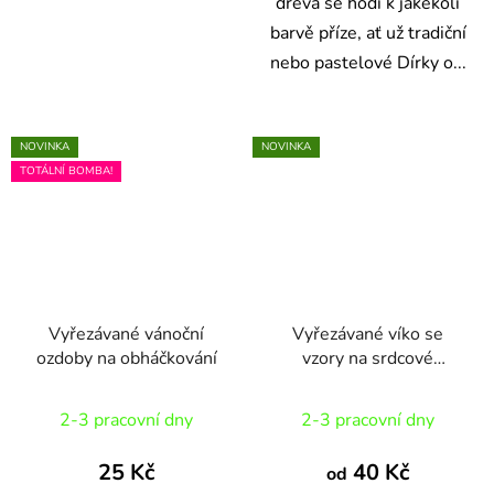
dřeva se hodí k jakékoli
barvě příze, ať už tradiční
nebo pastelové Dírky o...
NOVINKA
NOVINKA
TOTÁLNÍ BOMBA!
Vyřezávané vánoční
Vyřezávané víko se
ozdoby na obháčkování
vzory na srdcové
háčkované košíky
2-3 pracovní dny
2-3 pracovní dny
25 Kč
40 Kč
od