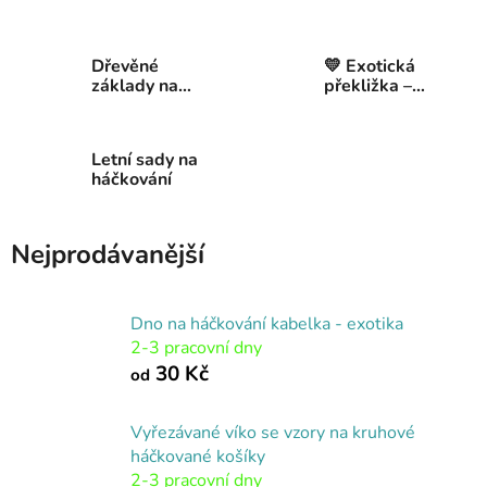
Dřevěné
💛 Exotická
základy na
překližka –
háčkované
krásná a
dekorace
originální
barva i
Letní sady na
struktura
háčkování
Nejprodávanější
Dno na háčkování kabelka - exotika
2-3 pracovní dny
30 Kč
od
Vyřezávané víko se vzory na kruhové
háčkované košíky
2-3 pracovní dny