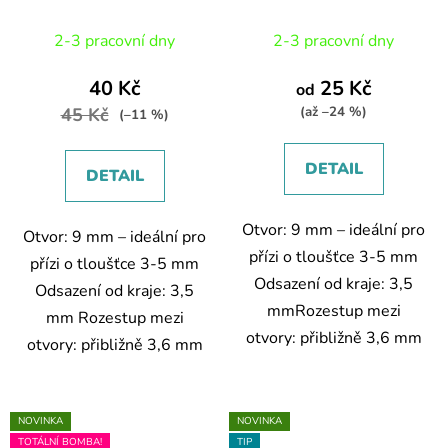
Průměrné
Průměrné
2-3 pracovní dny
2-3 pracovní dny
hodnocení
hodnocení
produktu
produktu
40 Kč
25 Kč
od
je
je
45 Kč
(až –24 %)
(–11 %)
5,0
5,0
z
z
DETAIL
DETAIL
5
5
hvězdiček.
hvězdiček.
Otvor: 9 mm – ideální pro
Otvor: 9 mm – ideální pro
přízi o tloušťce 3-5 mm
přízi o tloušťce 3-5 mm
Odsazení od kraje: 3,5
Odsazení od kraje: 3,5
mmRozestup mezi
mm Rozestup mezi
otvory: přibližně 3,6 mm
otvory: přibližně 3,6 mm
NOVINKA
NOVINKA
TOTÁLNÍ BOMBA!
TIP