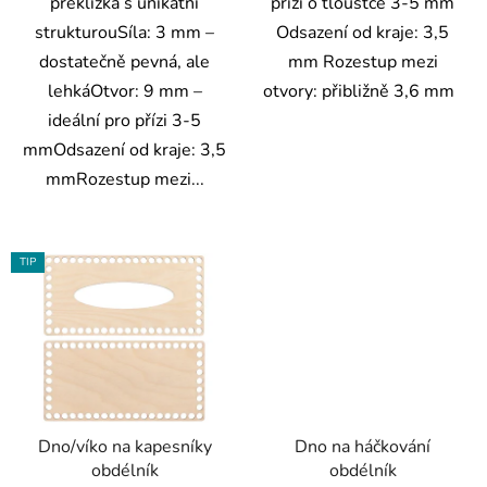
překližka s unikátní
přízi o tloušťce 3-5 mm
strukturouSíla: 3 mm –
Odsazení od kraje: 3,5
dostatečně pevná, ale
mm Rozestup mezi
lehkáOtvor: 9 mm –
otvory: přibližně 3,6 mm
ideální pro přízi 3-5
mmOdsazení od kraje: 3,5
mmRozestup mezi...
TIP
Dno/víko na kapesníky
Dno na háčkování
obdélník
obdélník