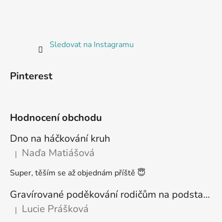
Sledovat na Instagramu
Pinterest
Hodnocení obchodu
Dno na háčkování kruh
Naďa Matiášová
|
Hodnocení produktu je 5 z 5 hvězdiček.
Super, těším se až objednám příště 😇
Gravírované poděkování rodičům na podstavci
Lucie Prášková
|
Hodnocení produktu je 5 z 5 hvězdiček.