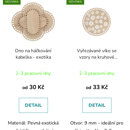
p
NOVINKA
NOVINKA
ý
r
p
o
i
d
s
u
p
k
r
t
Dno na háčkování
Vyřezávané víko se
o
ů
kabelka - exotika
vzory na kruhové
d
háčkované košíky
u
Průměrné
2-3 pracovní dny
2-3 pracovní dny
k
hodnocení
t
produktu
30 Kč
33 Kč
od
od
ů
je
5,0
DETAIL
DETAIL
z
5
Materiál: Pevná exotická
Otvor: 9 mm – ideální pro
hvězdiček.