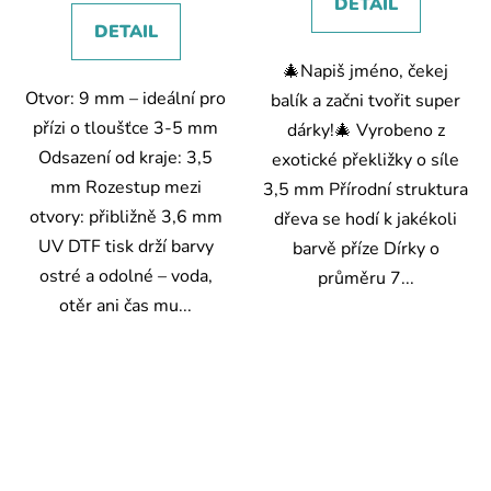
DETAIL
DETAIL
🎄Napiš jméno, čekej
Otvor: 9 mm – ideální pro
balík a začni tvořit super
přízi o tloušťce 3-5 mm
dárky!🎄 Vyrobeno z
Odsazení od kraje: 3,5
exotické překližky o síle
mm Rozestup mezi
3,5 mm Přírodní struktura
otvory: přibližně 3,6 mm
dřeva se hodí k jakékoli
UV DTF tisk drží barvy
barvě příze Dírky o
ostré a odolné – voda,
průměru 7...
otěr ani čas mu...