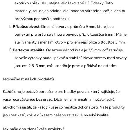
exotickou překližku, stejně jako lakované HDF desky. Tyto
materiály jsou nejen odolné, ale i snadno otiratelné, což je ideální
pro výrobu podnosů a podtácků.
Přizpůsobivost
: Dno má otvory o průměru 9 mm, které jsou
perfektní pro práci se silnou a pevnou přízí o tloušťce 5 mm. Máme
ale i varianty s menšími otvory pro jemnější příze o tloušťce 3 mm.
Perfektní stabilita
: Odsazení děr od kraje je 3,5 mm, což zaručuje,
že vaše výrobky budou pevné a stabilní. Navíc mezery mezi otvory
jsou cca 2,5-3 mm, což usnadňuje práci a přidává na estetice.
Jedinečnost našich produktů
Každé dno je pečlivě obroušeno pro hladký povrch, který zajišťuje, že
vaše ruce zůstanou bez úrazu. Dbáme na minimální množství suků,
abychom zajistili, že každý kus je co nejblíže dokonalosti. Naše produkty
jsou bez kazů, což je důkazem našeho závazku k vysoké kvalitě.
Jak naše dno zlepší vaše projekty?