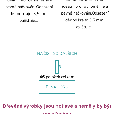
ideální pro rovnoměrné a
pevné háčkování.Odsazení
pevné háčkování.Odsazení
děr od kraje: 3,5 mm,
děr od kraje: 3,5 mm,
zajišťuje...
zajišťuje...
NAČÍST 20 DALŠÍCH
S
1
t
3
r
O
á
46
položek celkem
v
n
l
k
NAHORU
á
o
d
v
a
á
c
n
Dřevěné výrobky jsou hořlavé a neměly by být
í
í
umisťovány