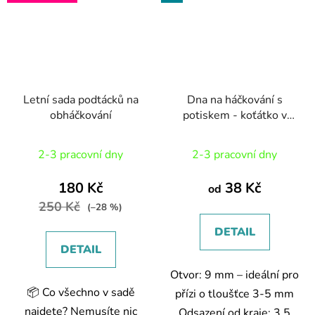
Letní sada podtácků na
Dna na háčkování s
obháčkování
potiskem - koťátko v
kruhu
2-3 pracovní dny
2-3 pracovní dny
180 Kč
38 Kč
od
250 Kč
(–28 %)
DETAIL
DETAIL
Otvor: 9 mm – ideální pro
📦 Co všechno v sadě
přízi o tloušťce 3-5 mm
najdete? Nemusíte nic
Odsazení od kraje: 3,5