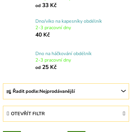
33 Kč
od
Dno/víko na kapesníky obdélník
2-3 pracovní dny
40 Kč
Dno na háčkování obdélník
2-3 pracovní dny
25 Kč
od
Ř
Řadit podle:
Nejprodávanější
a
z
e
OTEVŘÍT FILTR
n
í
V