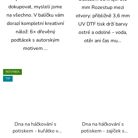
dokupovat, mysleli jsme
mm Rozestup mezi
na všechno. V balíčku vám
otvory: přibližně 3,6 mm
dorazí kompletní kreativní
UV DTF tisk drží barvy
nálož: 6× dřevěný
ostré a odolné – voda,
podtácek s autorským
otěr ani čas mu...
motivem ...
NOVINKA
TIP
Dna na háčkování s
Dna na háčkování s
potiskem - kuřátko v
potiskem - zajíček s
kruhu
kraslicemi