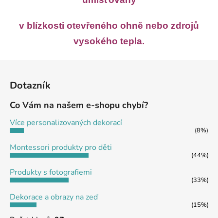
p
r
v blízkosti
otevřeného ohně nebo zdrojů
v
k
vysokého tepla.
y
v
Z
ý
á
p
Dotazník
p
i
a
s
Co Vám na našem e-shopu chybí?
u
t
Více personalizovaných dekorací
í
(8%)
Montessori produkty pro děti
(44%)
Produkty s fotografiemi
(33%)
Dekorace a obrazy na zeď
(15%)