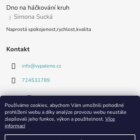
Dno na háčkování kruh
Simona Sucká
|
Hodnocení produktu je 5 z 5 hvězdiček.
Naprostá spokojenost,rychlost,kvalita
Kontakt
info
@
vypaleno.cz
724532789
Používáme cookies, abychom Vám umožnili pohodlné
prohlížení webu a díky analýze provozu webu neustále
zlepšovali jeho funkce, výkon a použitelnost.
Více
informací
Technické listy a informace o použitých materiálech