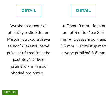
DETAIL
DETAIL
Vyrobeno z exotické
🔹 Otvor: 9 mm – ideální
překližky o síle 3,5 mm
pro přízi o tloušťce 3-5
Přírodní struktura dřeva
mm 🔹 Odsazení od kraje:
se hodí k jakékoli barvě
3,5 mm 🔹 Rozestup mezi
příze, ať už tradiční nebo
otvory: přibližně 3,6 mm
pastelové Dírky o
průměru 7 mm jsou
vhodné pro přízi o...
NOVINKA