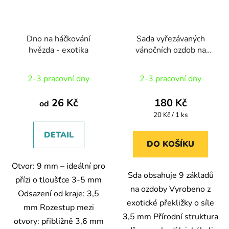
Dno na háčkování
Sada vyřezávaných
hvězda - exotika
vánočních ozdob na
obháčkování
2-3 pracovní dny
2-3 pracovní dny
26 Kč
180 Kč
od
Měrná
20 Kč / 1 ks
cena:
DETAIL
DO KOŠÍKU
Otvor: 9 mm – ideální pro
Sda obsahuje 9 základů
přízi o tloušťce 3-5 mm
na ozdoby Vyrobeno z
Odsazení od kraje: 3,5
exotické překližky o síle
mm Rozestup mezi
3,5 mm Přírodní struktura
otvory: přibližně 3,6 mm