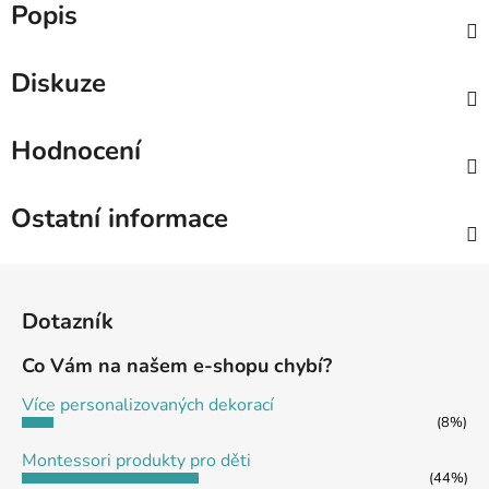
Popis
Diskuze
Hodnocení
Ostatní informace
Z
á
Dotazník
p
a
Co Vám na našem e-shopu chybí?
t
Více personalizovaných dekorací
í
(8%)
Montessori produkty pro děti
(44%)