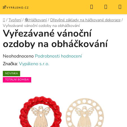
Přejít
Hledat
NÁKUP
na
KOŠÍK
obsah
Domů
/
Tvoření
/
🧶Háčkovaní
/
Dřevěné základy na háčkované dekorace
/
Vyřezávané vánoční ozdoby na obháčkování
Vyřezávané vánoční
ozdoby na obháčkování
Průměrné
Neohodnoceno
Podrobnosti hodnocení
hodnocení
Značka:
Vypáleno s.r.o.
produktu
NOVINKA
je
TOTÁLNÍ BOMBA!
0,0
z
5
hvězdiček.