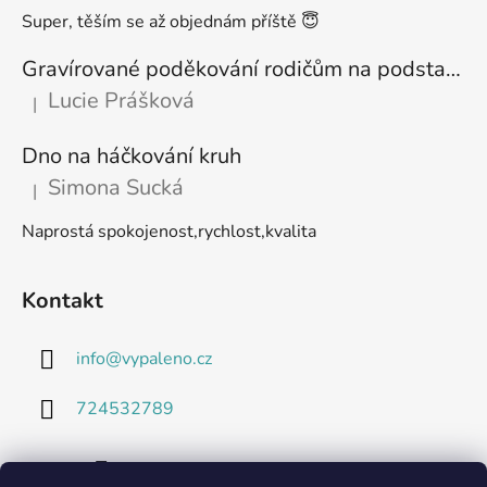
Super, těším se až objednám příště 😇
Gravírované poděkování rodičům na podstavci
Lucie Prášková
|
Hodnocení produktu je 5 z 5 hvězdiček.
Dno na háčkování kruh
Simona Sucká
|
Hodnocení produktu je 5 z 5 hvězdiček.
Naprostá spokojenost,rychlost,kvalita
Kontakt
info
@
vypaleno.cz
724532789