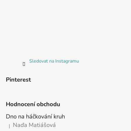
Sledovat na Instagramu
Pinterest
Hodnocení obchodu
Dno na háčkování kruh
Naďa Matiášová
|
Hodnocení produktu je 5 z 5 hvězdiček.