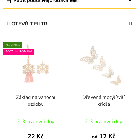
Řadit podle:
Nejprodávanější
a
z
e
OTEVŘÍT FILTR
n
í
V
p
NOVINKA
ý
r
TOTÁLNÍ BOMBA!
p
o
i
d
s
u
p
k
r
t
Základ na vánoční
Dřevěná motýlí/vílí
o
ů
ozdoby
křídla
d
u
2-3 pracovní dny
2-3 pracovní dny
k
t
22 Kč
12 Kč
od