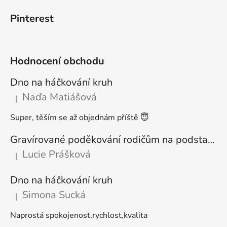
Pinterest
Hodnocení obchodu
Dno na háčkování kruh
Naďa Matiášová
|
Hodnocení produktu je 5 z 5 hvězdiček.
Super, těším se až objednám příště 😇
Gravírované poděkování rodičům na podstavci
Lucie Prášková
|
Hodnocení produktu je 5 z 5 hvězdiček.
Dno na háčkování kruh
Simona Sucká
|
Hodnocení produktu je 5 z 5 hvězdiček.
Naprostá spokojenost,rychlost,kvalita