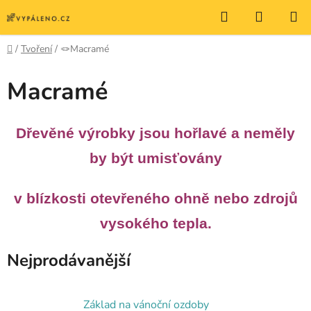
Přejít
Hledat
NÁKUP
na
KOŠÍK
obsah
Domů
/
Tvoření
/
🪢Macramé
Macramé
Dřevěné výrobky jsou hořlavé a neměly
by být umisťovány
v blízkosti
otevřeného ohně nebo zdrojů
vysokého tepla.
Nejprodávanější
Základ na vánoční ozdoby