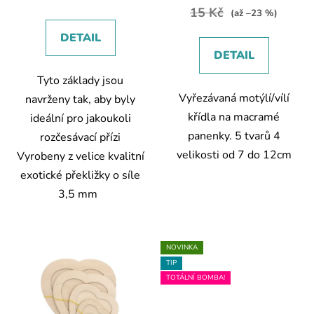
ů
15 Kč
(až –23 %)
DETAIL
DETAIL
Tyto základy jsou
Vyřezávaná motýlí/vílí
navrženy tak, aby byly
křídla na macramé
ideální pro jakoukoli
panenky. 5 tvarů 4
rozčesávací přízi
velikosti od 7 do 12cm
Vyrobeny z velice kvalitní
exotické překližky o síle
3,5 mm
NOVINKA
TIP
TOTÁLNÍ BOMBA!