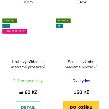
30cm
30cm
NOVINKA
NOVINKA
TIP
TIP
TOTÁLNÍ BOMBA!
Kruhový základ na
Sada na výrobu
macramé prostírání
macramé podtácků
2-3 pracovní dny
Dva týdny
60 Kč
150 Kč
od
DETAIL
DO KOŠÍKU