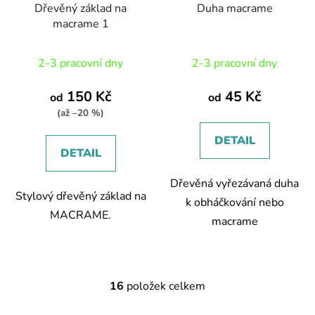
Dřevěný základ na
Duha macrame
macrame 1
2-3 pracovní dny
2-3 pracovní dny
150 Kč
45 Kč
od
od
(až –20 %)
DETAIL
DETAIL
Dřevěná vyřezávaná duha
Stylový dřevěný základ na
k obháčkování nebo
MACRAME.
macrame
16
položek celkem
O
v