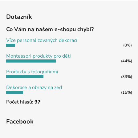
Z
á
Dotazník
p
a
Co Vám na našem e-shopu chybí?
t
Více personalizovaných dekorací
í
(8%)
Montessori produkty pro děti
(44%)
Produkty s fotografiemi
(33%)
Dekorace a obrazy na zeď
(15%)
Počet hlasů:
97
Facebook