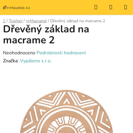
Přejít
Hledat
NÁKUP
na
KOŠÍK
obsah
Domů
/
Tvoření
/
🪢Macramé
/
Dřevěný základ na macrame 2
Dřevěný základ na
macrame 2
Průměrné
Neohodnoceno
Podrobnosti hodnocení
hodnocení
Značka:
Vypáleno s.r.o.
produktu
je
0,0
z
5
hvězdiček.