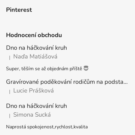
Pinterest
Hodnocení obchodu
Dno na háčkování kruh
Naďa Matiášová
|
Hodnocení produktu je 5 z 5 hvězdiček.
Super, těším se až objednám příště 😇
Gravírované poděkování rodičům na podstavci
Lucie Prášková
|
Hodnocení produktu je 5 z 5 hvězdiček.
Dno na háčkování kruh
Simona Sucká
|
Hodnocení produktu je 5 z 5 hvězdiček.
Naprostá spokojenost,rychlost,kvalita