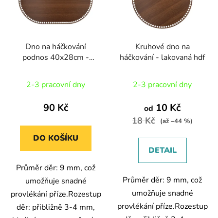
d
s
u
p
k
r
t
Dno na háčkování
Kruhové dno na
o
ů
podnos 40x28cm -
háčkování - lakovaná hdf
d
lakovaná hdf
u
2-3 pracovní dny
2-3 pracovní dny
k
t
90 Kč
10 Kč
od
ů
18 Kč
(až –44 %)
DO KOŠÍKU
DETAIL
Průměr děr: 9 mm, což
Průměr děr: 9 mm, což
umožňuje snadné
umožňuje snadné
provlékání příze.Rozestup
provlékání příze.Rozestup
děr: přibližně 3-4 mm,