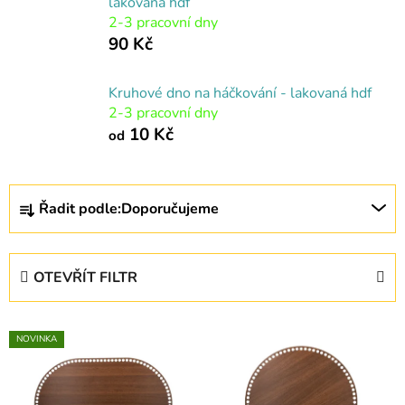
lakovaná hdf
2-3 pracovní dny
90 Kč
Kruhové dno na háčkování - lakovaná hdf
2-3 pracovní dny
10 Kč
od
Ř
Řadit podle:
Doporučujeme
a
z
e
OTEVŘÍT FILTR
n
í
V
p
NOVINKA
ý
r
p
o
i