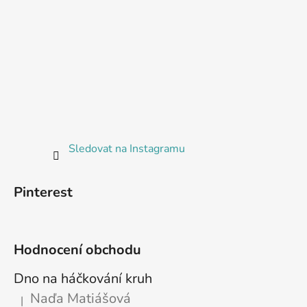
Sledovat na Instagramu
Pinterest
Hodnocení obchodu
Dno na háčkování kruh
Naďa Matiášová
|
Hodnocení produktu je 5 z 5 hvězdiček.