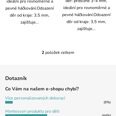
děr: přibližně 3-4 mm,
ideální pro rovnoměrné a
ideální pro rovnoměrné a
pevné háčkování.Odsazení
pevné háčkování.Odsazení
děr od kraje: 3,5 mm,
děr od kraje: 3,5 mm,
zajišťuje...
zajišťuje...
2
položek celkem
O
v
l
Z
á
á
d
Dotazník
p
a
a
Co Vám na našem e-shopu chybí?
c
t
í
Více personalizovaných dekorací
p
í
(8%)
r
Montessori produkty pro děti
v
(44%)