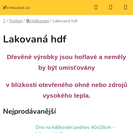
Přejít
Hledat
NÁKUP
na
KOŠÍK
obsah
Domů
/
Tvoření
/
🧶Háčkovaní
/
Lakovaná hdf
Lakovaná hdf
Dřevěné výrobky jsou hořlavé a neměly
by být umisťovány
v blízkosti
otevřeného ohně nebo zdrojů
vysokého tepla.
Nejprodávanější
Dno na háčkování podnos 40x28cm -