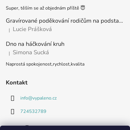
Super, těším se až objednám příště 😇
Gravírované poděkování rodičům na podstavci
Lucie Prášková
|
Hodnocení produktu je 5 z 5 hvězdiček.
Dno na háčkování kruh
Simona Sucká
|
Hodnocení produktu je 5 z 5 hvězdiček.
Naprostá spokojenost,rychlost,kvalita
Kontakt
info
@
vypaleno.cz
724532789