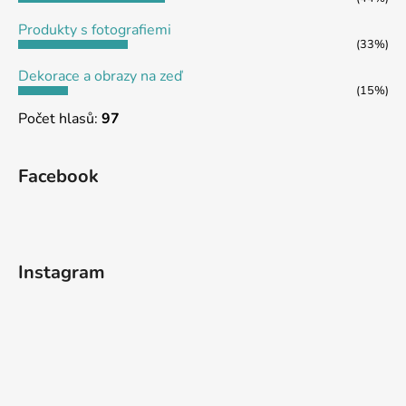
k
y
Produkty s fotografiemi
v
(33%)
ý
Dekorace a obrazy na zeď
p
(15%)
i
Počet hlasů:
97
s
u
Facebook
Instagram