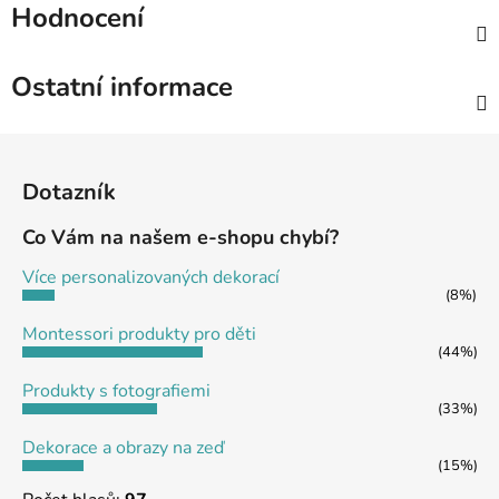
Hodnocení
Ostatní informace
Z
á
Dotazník
p
a
Co Vám na našem e-shopu chybí?
t
Více personalizovaných dekorací
í
(8%)
Montessori produkty pro děti
(44%)
Produkty s fotografiemi
(33%)
Dekorace a obrazy na zeď
(15%)