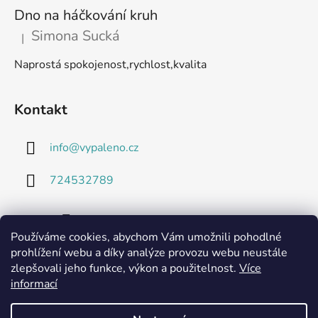
Dno na háčkování kruh
Simona Sucká
|
Hodnocení produktu je 5 z 5 hvězdiček.
Naprostá spokojenost,rychlost,kvalita
Kontakt
info
@
vypaleno.cz
724532789
Používáme cookies, abychom Vám umožnili pohodlné
prohlížení webu a díky analýze provozu webu neustále
zlepšovali jeho funkce, výkon a použitelnost.
Více
informací
Technické listy a informace o použitých materiálech