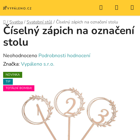
Přejít
Hledat
NÁKUP
na
KOŠÍK
obsah
Domů
/
Svatba
/
Svatební stůl
/
Číselný zápich na označení stolu
Číselný zápich na označení
stolu
Průměrné
Neohodnoceno
Podrobnosti hodnocení
hodnocení
Značka:
Vypáleno s.r.o.
produktu
NOVINKA
je
TIP
0,0
TOTÁLNÍ BOMBA!
z
5
hvězdiček.