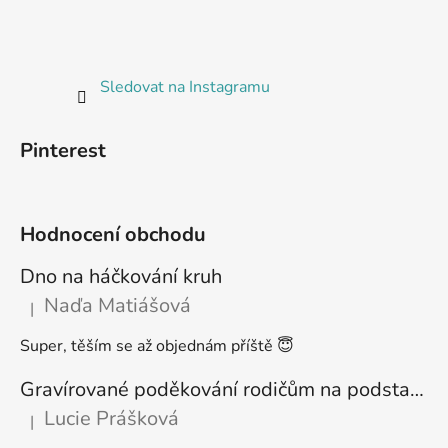
Sledovat na Instagramu
Pinterest
Hodnocení obchodu
Dno na háčkování kruh
Naďa Matiášová
|
Hodnocení produktu je 5 z 5 hvězdiček.
Super, těším se až objednám příště 😇
Gravírované poděkování rodičům na podstavci
Lucie Prášková
|
Hodnocení produktu je 5 z 5 hvězdiček.