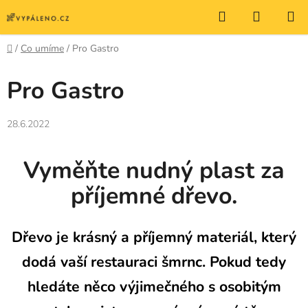
Přejít
Hledat
NÁKUP
na
KOŠÍK
obsah
Domů
/
Co umíme
/
Pro Gastro
Pro Gastro
28.6.2022
Vyměňte nudný plast za
příjemné dřevo.
Dřevo je krásný a příjemný materiál, který
dodá vaší restauraci šmrnc. Pokud tedy
hledáte něco výjimečného s osobitým