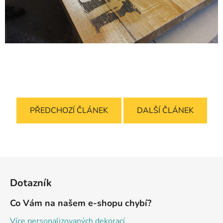
PŘEDCHOZÍ ČLÁNEK
DALŠÍ ČLÁNEK
Z
á
Dotazník
p
a
Co Vám na našem e-shopu chybí?
t
Více personalizovaných dekorací