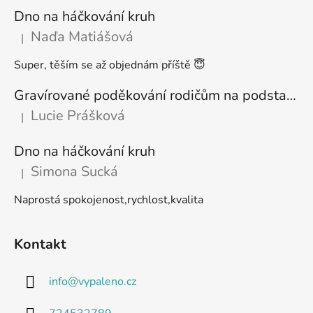
Dno na háčkování kruh
Naďa Matiášová
|
Hodnocení produktu je 5 z 5 hvězdiček.
Super, těším se až objednám příště 😇
Gravírované poděkování rodičům na podstavci
Lucie Prášková
|
Hodnocení produktu je 5 z 5 hvězdiček.
Dno na háčkování kruh
Simona Sucká
|
Hodnocení produktu je 5 z 5 hvězdiček.
Naprostá spokojenost,rychlost,kvalita
Kontakt
info
@
vypaleno.cz