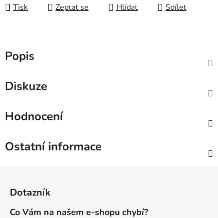
Tisk
Zeptat se
Hlídat
Sdílet
Popis
Diskuze
Hodnocení
Ostatní informace
Z
á
Dotazník
p
a
Co Vám na našem e-shopu chybí?