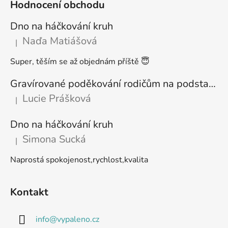
Hodnocení obchodu
Dno na háčkování kruh
Naďa Matiášová
|
Hodnocení produktu je 5 z 5 hvězdiček.
Super, těším se až objednám příště 😇
Gravírované poděkování rodičům na podstavci
Lucie Prášková
|
Hodnocení produktu je 5 z 5 hvězdiček.
Dno na háčkování kruh
Simona Sucká
|
Hodnocení produktu je 5 z 5 hvězdiček.
Naprostá spokojenost,rychlost,kvalita
Kontakt
info
@
vypaleno.cz