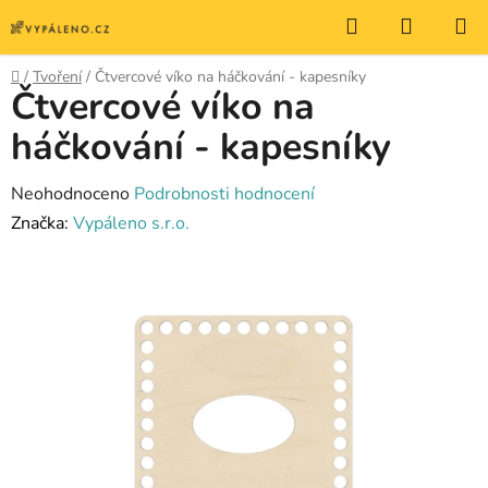
Přejít
Hledat
NÁKUP
na
KOŠÍK
obsah
Domů
/
Tvoření
/
Čtvercové víko na háčkování - kapesníky
Čtvercové víko na
háčkování - kapesníky
Průměrné
Neohodnoceno
Podrobnosti hodnocení
hodnocení
Značka:
Vypáleno s.r.o.
produktu
je
0,0
z
5
hvězdiček.