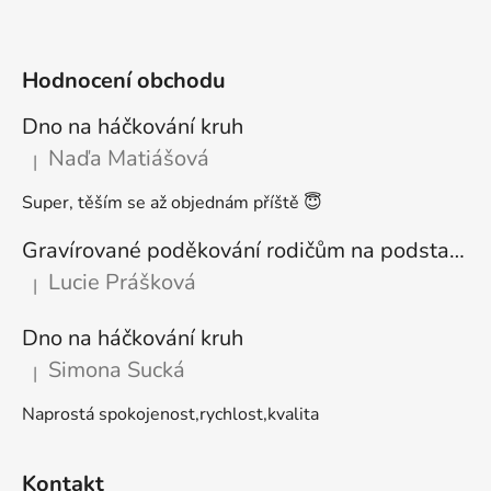
Hodnocení obchodu
Dno na háčkování kruh
Naďa Matiášová
|
Hodnocení produktu je 5 z 5 hvězdiček.
Super, těším se až objednám příště 😇
Gravírované poděkování rodičům na podstavci
Lucie Prášková
|
Hodnocení produktu je 5 z 5 hvězdiček.
Dno na háčkování kruh
Simona Sucká
|
Hodnocení produktu je 5 z 5 hvězdiček.
Naprostá spokojenost,rychlost,kvalita
Kontakt