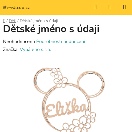
Přejít
Hledat
NÁKUP
na
KOŠÍK
obsah
Domů
/
Děti
/
Dětské jméno s údaji
Dětské jméno s údaji
Průměrné
Neohodnoceno
Podrobnosti hodnocení
hodnocení
Značka:
Vypáleno s.r.o.
produktu
je
0,0
z
5
hvězdiček.