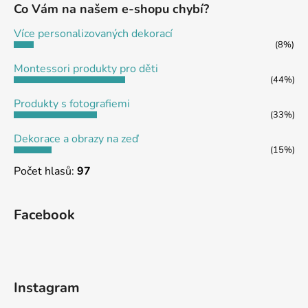
a
Co Vám na našem e-shopu chybí?
t
Více personalizovaných dekorací
í
(8%)
Montessori produkty pro děti
(44%)
Produkty s fotografiemi
(33%)
Dekorace a obrazy na zeď
(15%)
Počet hlasů:
97
Facebook
Instagram