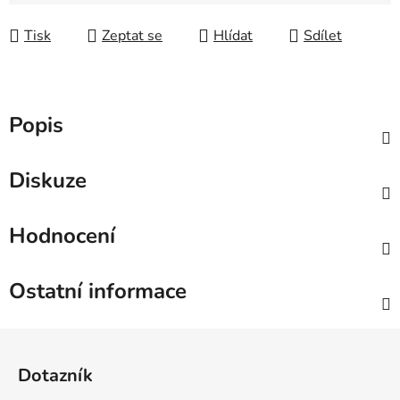
Měrná cena:
Tisk
Zeptat se
Hlídat
Sdílet
Popis
Diskuze
Hodnocení
Ostatní informace
Z
á
Dotazník
p