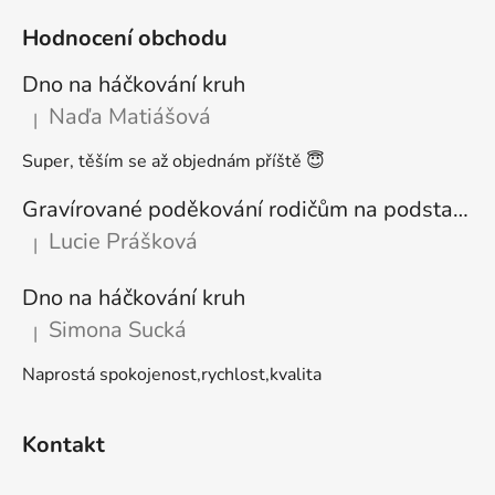
Hodnocení obchodu
Dno na háčkování kruh
Naďa Matiášová
|
Hodnocení produktu je 5 z 5 hvězdiček.
Super, těším se až objednám příště 😇
Gravírované poděkování rodičům na podstavci
Lucie Prášková
|
Hodnocení produktu je 5 z 5 hvězdiček.
Dno na háčkování kruh
Simona Sucká
|
Hodnocení produktu je 5 z 5 hvězdiček.
Naprostá spokojenost,rychlost,kvalita
Kontakt