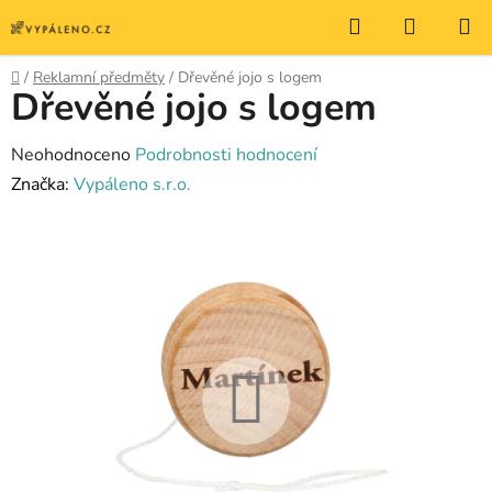
Přejít
Hledat
NÁKUP
na
KOŠÍK
obsah
Domů
/
Reklamní předměty
/
Dřevěné jojo s logem
Dřevěné jojo s logem
Průměrné
Neohodnoceno
Podrobnosti hodnocení
hodnocení
Značka:
Vypáleno s.r.o.
produktu
je
0,0
z
5
hvězdiček.