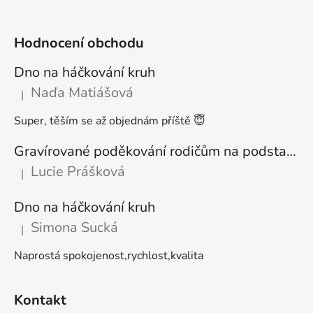
Hodnocení obchodu
Dno na háčkování kruh
Naďa Matiášová
|
Hodnocení produktu je 5 z 5 hvězdiček.
Super, těším se až objednám příště 😇
Gravírované poděkování rodičům na podstavci
Lucie Prášková
|
Hodnocení produktu je 5 z 5 hvězdiček.
Dno na háčkování kruh
Simona Sucká
|
Hodnocení produktu je 5 z 5 hvězdiček.
Naprostá spokojenost,rychlost,kvalita
Kontakt