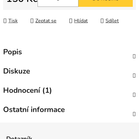
Měrná cena:
Tisk
Zeptat se
Hlídat
Sdílet
Popis
Diskuze
Hodnocení (1)
Ostatní informace
Z
á
Dotazník