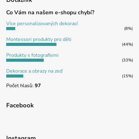
p
a
Co Vám na našem e-shopu chybí?
t
Více personalizovaných dekorací
í
(8%)
Montessori produkty pro děti
(44%)
Produkty s fotografiemi
(33%)
Dekorace a obrazy na zeď
(15%)
Počet hlasů:
97
Facebook
Instagram