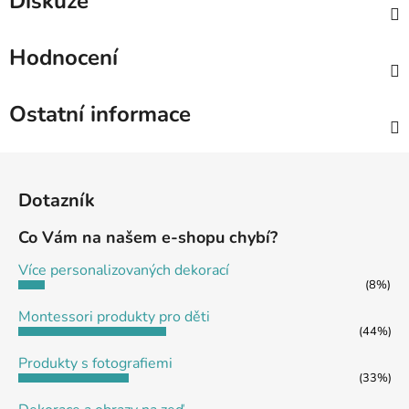
Diskuze
Hodnocení
Ostatní informace
Z
á
Dotazník
p
a
Co Vám na našem e-shopu chybí?
t
Více personalizovaných dekorací
í
(8%)
Montessori produkty pro děti
(44%)
Produkty s fotografiemi
(33%)