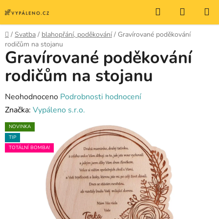
Přejít
Hledat
NÁKUP
na
KOŠÍK
obsah
Domů
/
Svatba
/
blahopřání, poděkování
/
Gravírované poděkování
rodičům na stojanu
Gravírované poděkování
rodičům na stojanu
Průměrné
Neohodnoceno
Podrobnosti hodnocení
hodnocení
Značka:
Vypáleno s.r.o.
produktu
NOVINKA
je
TIP
0,0
TOTÁLNÍ BOMBA!
z
5
hvězdiček.