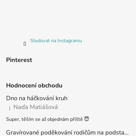
Sledovat na Instagramu
Pinterest
Hodnocení obchodu
Dno na háčkování kruh
Naďa Matiášová
|
Hodnocení produktu je 5 z 5 hvězdiček.
Super, těším se až objednám příště 😇
Gravírované poděkování rodičům na podstavci