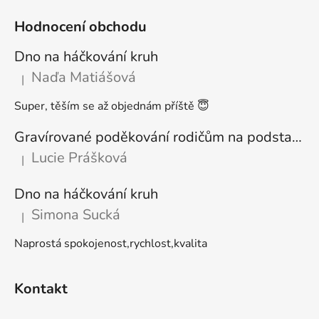
Hodnocení obchodu
Dno na háčkování kruh
Naďa Matiášová
|
Hodnocení produktu je 5 z 5 hvězdiček.
Super, těším se až objednám příště 😇
Gravírované poděkování rodičům na podstavci
Lucie Prášková
|
Hodnocení produktu je 5 z 5 hvězdiček.
Dno na háčkování kruh
Simona Sucká
|
Hodnocení produktu je 5 z 5 hvězdiček.
Naprostá spokojenost,rychlost,kvalita
Kontakt