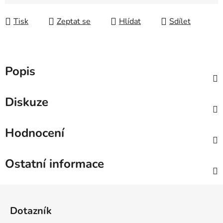
Měrná cena:
Tisk
Zeptat se
Hlídat
Sdílet
Popis
Diskuze
Hodnocení
Ostatní informace
Z
á
Dotazník
p