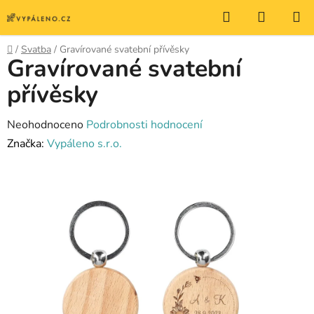
Přejít
Hledat
NÁKUP
na
KOŠÍK
obsah
Domů
/
Svatba
/
Gravírované svatební přívěsky
Gravírované svatební
přívěsky
Průměrné
Neohodnoceno
Podrobnosti hodnocení
hodnocení
Značka:
Vypáleno s.r.o.
produktu
je
0,0
z
5
hvězdiček.