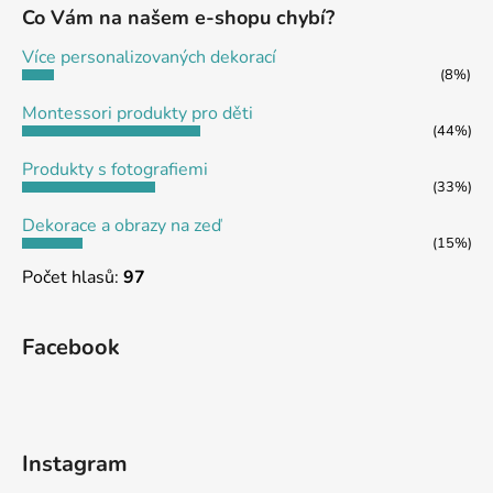
a
Co Vám na našem e-shopu chybí?
t
Více personalizovaných dekorací
í
(8%)
Montessori produkty pro děti
(44%)
Produkty s fotografiemi
(33%)
Dekorace a obrazy na zeď
(15%)
Počet hlasů:
97
Facebook
Instagram