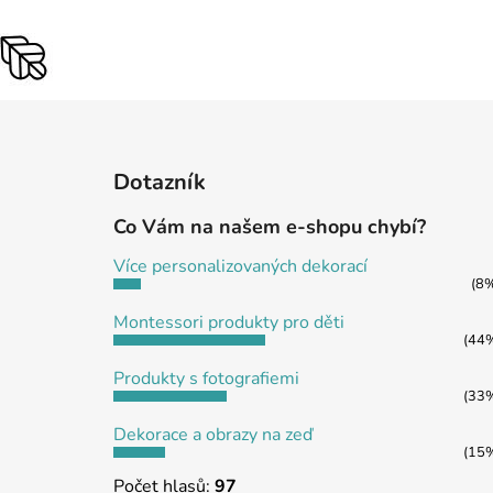
Z
á
Dotazník
p
a
Co Vám na našem e-shopu chybí?
t
Více personalizovaných dekorací
í
(8
Montessori produkty pro děti
(44
Produkty s fotografiemi
(33
Dekorace a obrazy na zeď
(15
Počet hlasů:
97