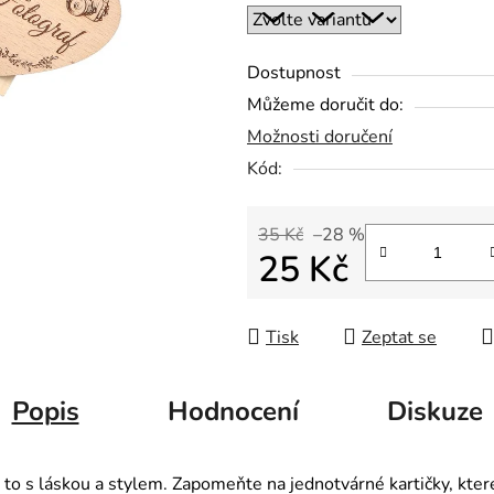
hvězdiček.
Dostupnost
Můžeme doručit do:
Možnosti doručení
Kód:
35 Kč
–28 %
25 Kč
Měrná cena:
Tisk
Zeptat se
Popis
Hodnocení
Diskuze
o s láskou a stylem. Zapomeňte na jednotvárné kartičky, které 