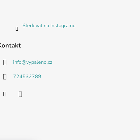
Sledovat na Instagramu
Kontakt
info
@
vypaleno.cz
724532789