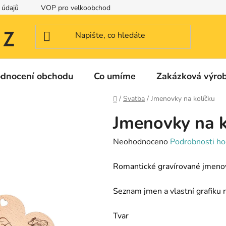
 údajů
VOP pro velkoobchod
Identifikační a kontaktní údaje
dnocení obchodu
Co umíme
Zakázková výro
Domů
/
Svatba
/
Jmenovky na kolíčku
Jmenovky na k
Průměrné
Neohodnoceno
Podrobnosti ho
hodnocení
Romantické gravírované jmenov
produktu
je
Seznam jmen a vlastní grafiku 
0,0
z
Tvar
5