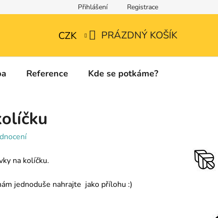
Přihlášení
Registrace
Technické listy a informace o použitých materiálech
PRÁZDNÝ KOŠÍK
CZK
NÁKUPNÍ
KOŠÍK
ba
Reference
Kde se potkáme?
Kontakty
olíčku
dnocení
ky na kolíčku.
nám jednoduše nahrajte jako přílohu :)