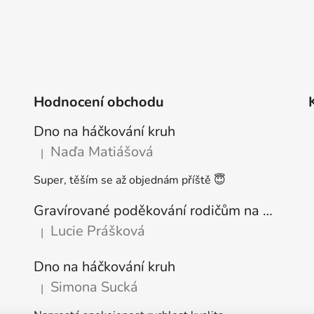
Hodnocení obchodu
Dno na háčkování kruh
Naďa Matiášová
|
Hodnocení produktu je 5 z 5 hvězdiček.
Super, těším se až objednám příště 😇
Gravírované poděkování rodičům na podstavci
Lucie Prášková
|
Hodnocení produktu je 5 z 5 hvězdiček.
Dno na háčkování kruh
Simona Sucká
|
Hodnocení produktu je 5 z 5 hvězdiček.