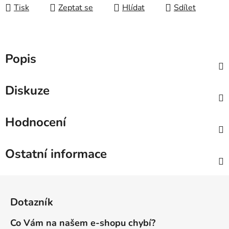
Tisk
Zeptat se
Hlídat
Sdílet
Popis
Diskuze
Hodnocení
Ostatní informace
Z
á
Dotazník
p
a
Co Vám na našem e-shopu chybí?