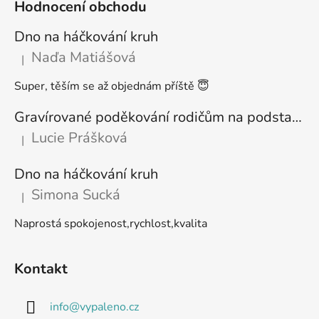
Hodnocení obchodu
Dno na háčkování kruh
Naďa Matiášová
|
Hodnocení produktu je 5 z 5 hvězdiček.
Super, těším se až objednám příště 😇
Gravírované poděkování rodičům na podstavci
Lucie Prášková
|
Hodnocení produktu je 5 z 5 hvězdiček.
Dno na háčkování kruh
Simona Sucká
|
Hodnocení produktu je 5 z 5 hvězdiček.
Naprostá spokojenost,rychlost,kvalita
Kontakt
info
@
vypaleno.cz