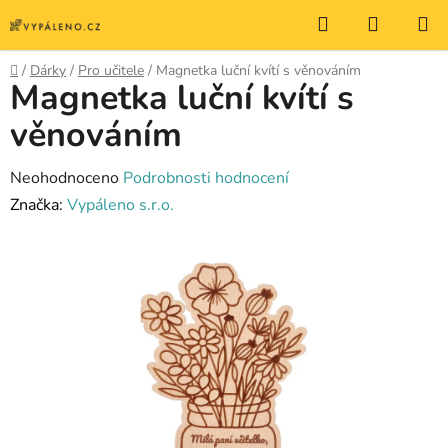
Přejít
Hledat
NÁKUP
na
KOŠÍK
obsah
Domů
/
Dárky
/
Pro učitele
/
Magnetka luční kvítí s věnováním
Magnetka luční kvítí s
věnováním
Průměrné
Neohodnoceno
Podrobnosti hodnocení
hodnocení
Značka:
Vypáleno s.r.o.
produktu
je
0,0
z
5
hvězdiček.