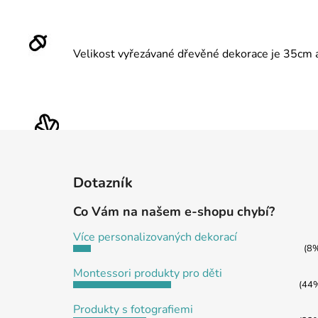
Velikost vyřezávané dřevěné dekorace je 35cm a 
Z
á
Dotazník
p
a
Co Vám na našem e-shopu chybí?
t
Více personalizovaných dekorací
í
(8
Montessori produkty pro děti
(44
Produkty s fotografiemi