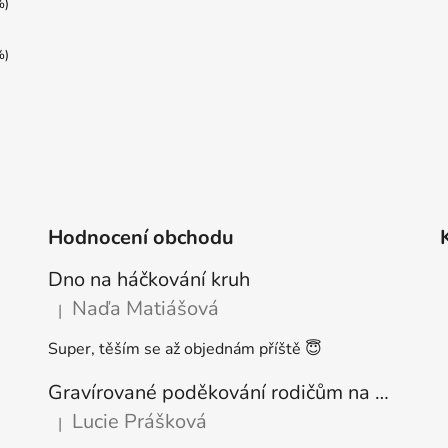
%)
%)
Hodnocení obchodu
Dno na háčkování kruh
Naďa Matiášová
|
Hodnocení produktu je 5 z 5 hvězdiček.
Super, těším se až objednám příště 😇
Gravírované poděkování rodičům na podstavci
Lucie Prášková
|
Hodnocení produktu je 5 z 5 hvězdiček.