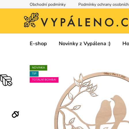
Přejít
Obchodní podmínky
Podmínky ochrany osobních
na
obsah
E-shop
Novinky z Vypálena :)
Ho
NOVINKA
TIP
TOTÁLNÍ BOMBA!