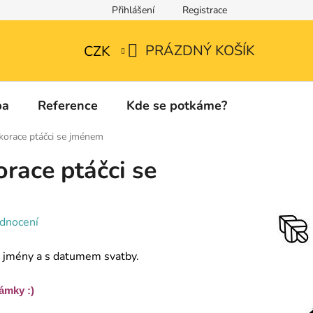
Přihlášení
Registrace
Technické listy a informace o použitých materiálech
PRÁZDNÝ KOŠÍK
CZK
NÁKUPNÍ
KOŠÍK
ba
Reference
Kde se potkáme?
Kontakty
korace ptáčci se jménem
race ptáčci se
dnocení
 jmény a s datumem svatby.
ámky :)