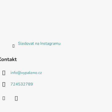
Sledovat na Instagramu
Kontakt
info
@
vypaleno.cz
724532789