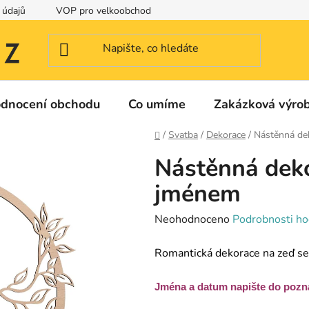
 údajů
VOP pro velkoobchod
Identifikační a kontaktní údaje
dnocení obchodu
Co umíme
Zakázková výro
Domů
/
Svatba
/
Dekorace
/
Nástěnná de
Nástěnná deko
jménem
Průměrné
Neohodnoceno
Podrobnosti ho
hodnocení
Romantická dekorace na zeď se
produktu
je
Jména a datum napište do pozn
0,0