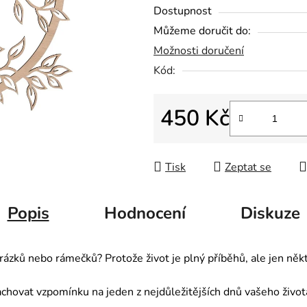
z
Dostupnost
5
Můžeme doručit do:
hvězdiček.
Možnosti doručení
Kód:
450 Kč
Měrná cena:
Tisk
Zeptat se
Popis
Hodnocení
Diskuze
rázků nebo rámečků? Protože život je plný příběhů, ale jen někt
hovat vzpomínku na jeden z nejdůležitějších dnů vašeho života,