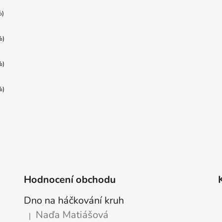
%)
%)
%)
%)
Hodnocení obchodu
Dno na háčkování kruh
Naďa Matiášová
|
Hodnocení produktu je 5 z 5 hvězdiček.