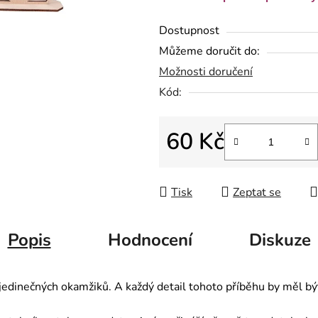
z
5
Dostupnost
hvězdiček.
Můžeme doručit do:
Možnosti doručení
Kód:
60 Kč
Měrná cena:
Tisk
Zeptat se
Popis
Hodnocení
Diskuze
 jedinečných okamžiků. A každý detail tohoto příběhu by měl bý