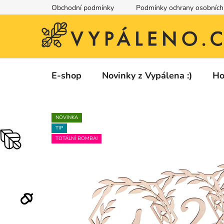
Přejít
Obchodní podmínky
Podmínky ochrany osobních
na
obsah
E-shop
Novinky z Vypálena :)
Ho
NOVINKA
TIP
TOTÁLNÍ BOMBA!