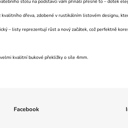
vatebního stolu na podstavci vám přináší přesně to – dotek el
 kvalitního dřeva, zdobené v rustikálním listovém designu, k
ický – listy reprezentují růst a nový začátek, což perfektně k
velmi kvalitní bukové překližky o síle 4mm.
Facebook