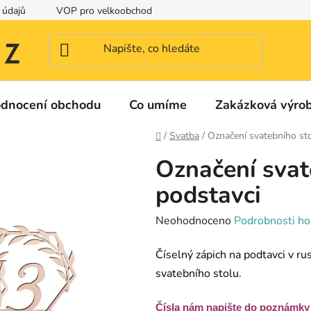
 údajů
VOP pro velkoobchod
Identifikační a kontaktní údaje
dnocení obchodu
Co umíme
Zakázková výro
Domů
/
Svatba
/
Označení svatebního sto
Označení svat
podstavci
Průměrné
Neohodnoceno
Podrobnosti ho
hodnocení
Číselný zápich na podtavci v r
produktu
svatebního stolu.
je
0,0
Čísla nám napište do poznámky 