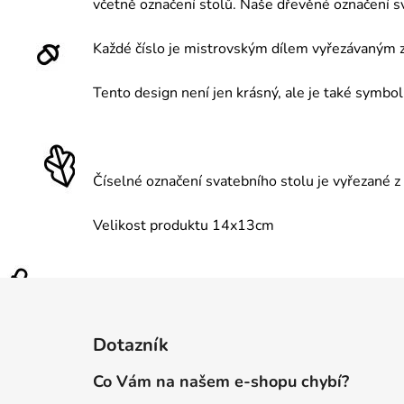
včetně označení stolů. Naše dřevěné označení s
Každé číslo je mistrovským dílem vyřezávaným z
Tento design není jen krásný, ale je také symbol
Číselné označení svatebního stolu je vyřezané z 
Velikost produktu 14x13cm
Z
á
Dotazník
p
a
Co Vám na našem e-shopu chybí?
t