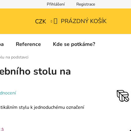
Přihlášení
Registrace
Technické listy a informace o použitých materiálech
PRÁZDNÝ KOŠÍK
CZK
NÁKUPNÍ
KOŠÍK
ba
Reference
Kde se potkáme?
Kontakty
lu na podstavci
ebního stolu na
dnocení
ustikálním stylu k jednoduchému označení
:)