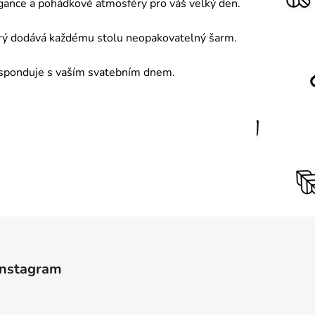
egance a pohádkové atmosféry pro váš velký den.
terý dodává každému stolu neopakovatelný šarm.
oresponduje s vaším svatebním dnem.
Instagram