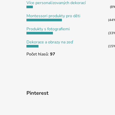
Více personalizovaných dekorací
í
(8
Montessori produkty pro děti
(44
Produkty s fotografiemi
(33
Dekorace a obrazy na zeď
(15
Počet hlasů:
97
Pinterest