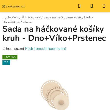
Přejít
Hledat
NÁKUP
na
KOŠÍK
obsah
Domů
/
Tvoření
/
🧶Háčkovaní
/
Sada na háčkované košíky kruh -
Dno+Víko+Prstenec
Sada na háčkované košíky
kruh - Dno+Víko+Prstenec
Průměrné
2 hodnocení
Podrobnosti hodnocení
hodnocení
NOVINKA
produktu
TIP
je
5,0
z
5
hvězdiček.