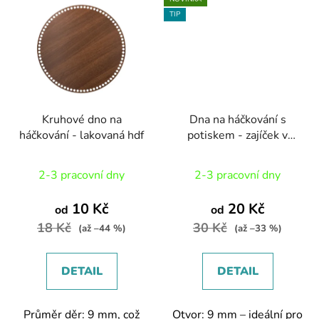
TIP
Kruhové dno na
Dna na háčkování s
háčkování - lakovaná hdf
potiskem - zajíček v
ošatce
2-3 pracovní dny
2-3 pracovní dny
10 Kč
20 Kč
od
od
18 Kč
30 Kč
(až –44 %)
(až –33 %)
DETAIL
DETAIL
Průměr děr: 9 mm, což
Otvor: 9 mm – ideální pro