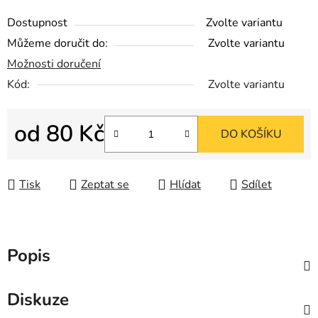
Dostupnost
Zvolte variantu
Můžeme doručit do:
Zvolte variantu
Možnosti doručení
Kód:
Zvolte variantu
od
80 Kč
DO KOŠÍKU
Měrná cena:
Tisk
Zeptat se
Hlídat
Sdílet
Popis
Diskuze