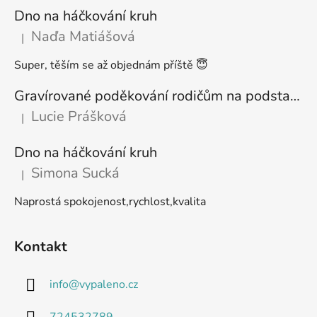
Dno na háčkování kruh
Naďa Matiášová
|
Hodnocení produktu je 5 z 5 hvězdiček.
Super, těším se až objednám příště 😇
Gravírované poděkování rodičům na podstavci
Lucie Prášková
|
Hodnocení produktu je 5 z 5 hvězdiček.
Dno na háčkování kruh
Simona Sucká
|
Hodnocení produktu je 5 z 5 hvězdiček.
Naprostá spokojenost,rychlost,kvalita
Kontakt
info
@
vypaleno.cz
724532789