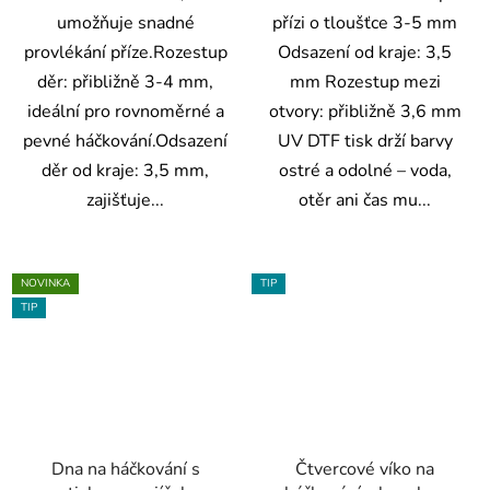
umožňuje snadné
přízi o tloušťce 3-5 mm
provlékání příze.Rozestup
Odsazení od kraje: 3,5
děr: přibližně 3-4 mm,
mm Rozestup mezi
ideální pro rovnoměrné a
otvory: přibližně 3,6 mm
pevné háčkování.Odsazení
UV DTF tisk drží barvy
děr od kraje: 3,5 mm,
ostré a odolné – voda,
zajišťuje...
otěr ani čas mu...
NOVINKA
TIP
TIP
Dna na háčkování s
Čtvercové víko na