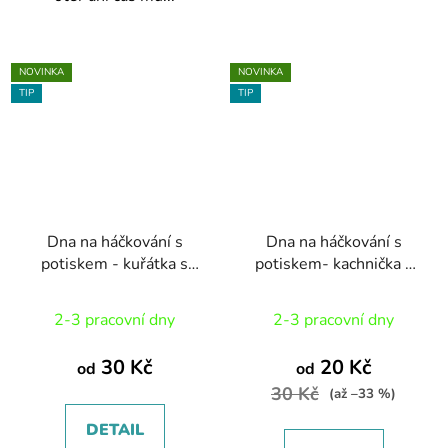
NOVINKA
NOVINKA
TIP
TIP
Dna na háčkování s
Dna na háčkování s
potiskem - kuřátka s
potiskem- kachnička v
hyacinty
klobouku
2-3 pracovní dny
2-3 pracovní dny
30 Kč
20 Kč
od
od
30 Kč
(až –33 %)
DETAIL