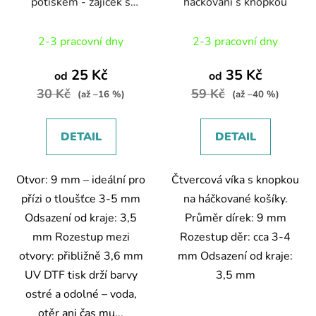
potiskem - zajíček s
háčkování s knopkou
polínkem
2-3 pracovní dny
2-3 pracovní dny
25 Kč
35 Kč
od
od
30 Kč
59 Kč
(až –16 %)
(až –40 %)
DETAIL
DETAIL
Otvor: 9 mm – ideální pro
Čtvercová víka s knopkou
přízi o tloušťce 3-5 mm
na háčkované košíky.
Odsazení od kraje: 3,5
Průměr dírek: 9 mm
mm Rozestup mezi
Rozestup děr: cca 3-4
otvory: přibližně 3,6 mm
mm Odsazení od kraje:
UV DTF tisk drží barvy
3,5 mm
ostré a odolné – voda,
otěr ani čas mu...