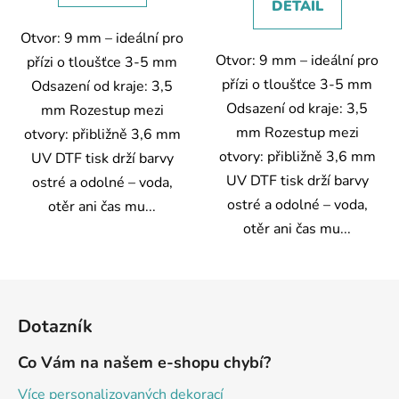
DETAIL
Otvor: 9 mm – ideální pro
Otvor: 9 mm – ideální pro
přízi o tloušťce 3-5 mm
přízi o tloušťce 3-5 mm
Odsazení od kraje: 3,5
Odsazení od kraje: 3,5
mm Rozestup mezi
mm Rozestup mezi
otvory: přibližně 3,6 mm
otvory: přibližně 3,6 mm
UV DTF tisk drží barvy
UV DTF tisk drží barvy
ostré a odolné – voda,
ostré a odolné – voda,
otěr ani čas mu...
otěr ani čas mu...
Z
á
Dotazník
p
a
Co Vám na našem e-shopu chybí?
t
Více personalizovaných dekorací