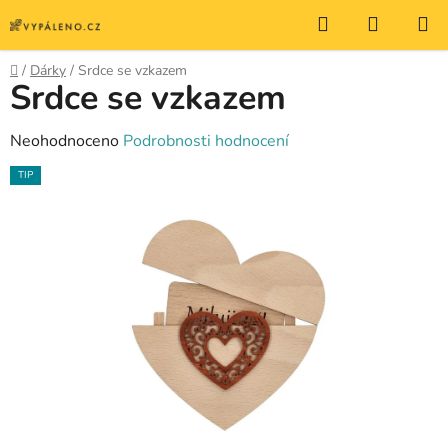
Přejít
Hledat
NÁKUP
na
KOŠÍK
obsah
Domů
/
Dárky
/
Srdce se vzkazem
Srdce se vzkazem
Průměrné
Neohodnoceno
Podrobnosti hodnocení
hodnocení
TIP
produktu
je
0,0
z
5
hvězdiček.