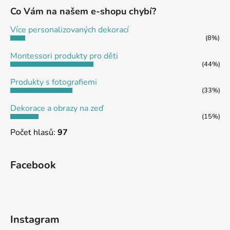
a
Co Vám na našem e-shopu chybí?
t
Více personalizovaných dekorací
í
(8%)
Montessori produkty pro děti
(44%)
Produkty s fotografiemi
(33%)
Dekorace a obrazy na zeď
(15%)
Počet hlasů:
97
Facebook
Instagram