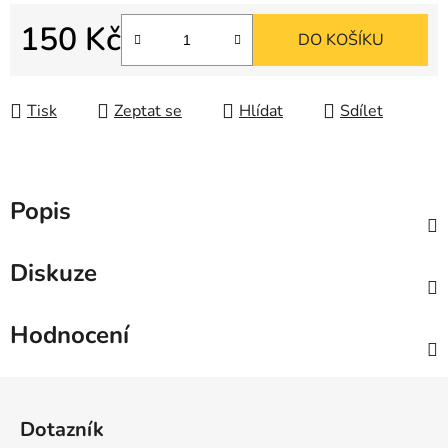
150 Kč
DO KOŠÍKU
Měrná cena:
Tisk
Zeptat se
Hlídat
Sdílet
Popis
Diskuze
Hodnocení
Z
á
Dotazník
p