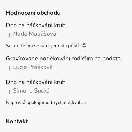
Hodnocení obchodu
Dno na háčkování kruh
Naďa Matiášová
|
Hodnocení produktu je 5 z 5 hvězdiček.
Super, těším se až objednám příště 😇
Gravírované poděkování rodičům na podstavci
Lucie Prášková
|
Hodnocení produktu je 5 z 5 hvězdiček.
Dno na háčkování kruh
Simona Sucká
|
Hodnocení produktu je 5 z 5 hvězdiček.
Naprostá spokojenost,rychlost,kvalita
Kontakt