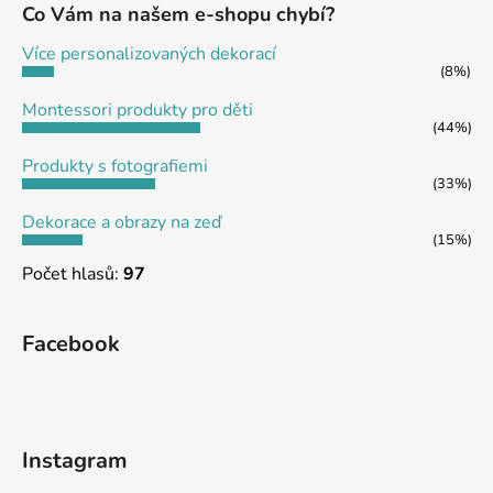
a
Co Vám na našem e-shopu chybí?
t
Více personalizovaných dekorací
í
(8%)
Montessori produkty pro děti
(44%)
Produkty s fotografiemi
(33%)
Dekorace a obrazy na zeď
(15%)
Počet hlasů:
97
Facebook
Instagram