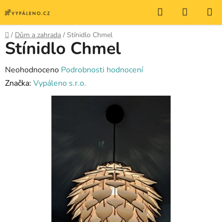
Přejít
Hledat
NÁKUP
na
KOŠÍK
obsah
Domů
/
Dům a zahrada
/
Stínidlo Chmel
Stínidlo Chmel
Průměrné
Neohodnoceno
Podrobnosti hodnocení
hodnocení
Značka:
Vypáleno s.r.o.
produktu
je
0,0
z
5
hvězdiček.