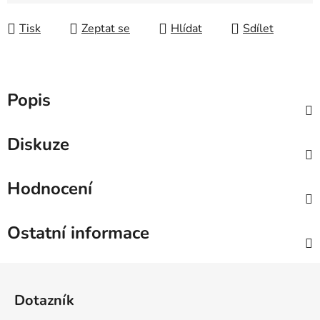
Měrná cena:
Tisk
Zeptat se
Hlídat
Sdílet
Popis
Diskuze
Hodnocení
Ostatní informace
Z
á
Dotazník
p