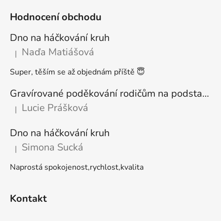
Hodnocení obchodu
Dno na háčkování kruh
Naďa Matiášová
|
Hodnocení produktu je 5 z 5 hvězdiček.
Super, těším se až objednám příště 😇
Gravírované poděkování rodičům na podstavci
Lucie Prášková
|
Hodnocení produktu je 5 z 5 hvězdiček.
Dno na háčkování kruh
Simona Sucká
|
Hodnocení produktu je 5 z 5 hvězdiček.
Naprostá spokojenost,rychlost,kvalita
Kontakt