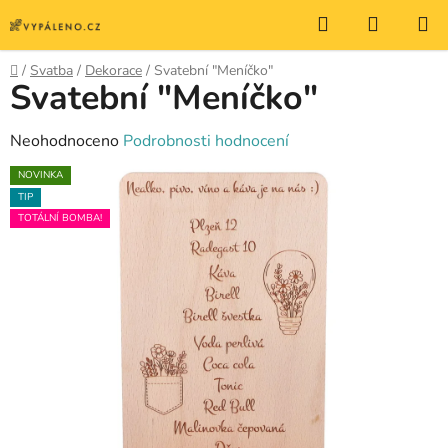
Přejít
Hledat
NÁKUP
na
KOŠÍK
obsah
Domů
/
Svatba
/
Dekorace
/
Svatební "Meníčko"
Svatební "Meníčko"
Průměrné
Neohodnoceno
Podrobnosti hodnocení
hodnocení
NOVINKA
produktu
TIP
je
TOTÁLNÍ BOMBA!
0,0
z
5
hvězdiček.