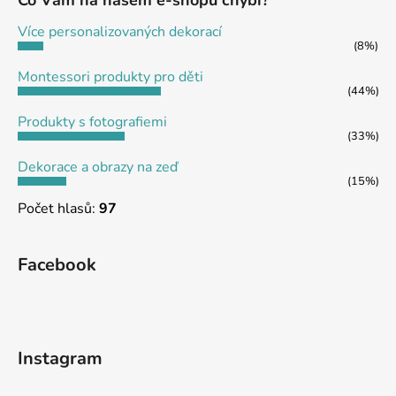
Co Vám na našem e-shopu chybí?
t
Více personalizovaných dekorací
í
(8%)
Montessori produkty pro děti
(44%)
Produkty s fotografiemi
(33%)
Dekorace a obrazy na zeď
(15%)
Počet hlasů:
97
Facebook
Instagram