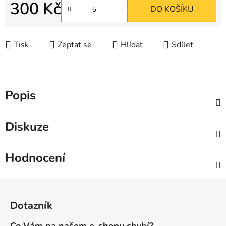
300 Kč
DO KOŠÍKU
Měrná cena:
Tisk
Zeptat se
Hlídat
Sdílet
Popis
Diskuze
Hodnocení
Z
á
Dotazník
p
a