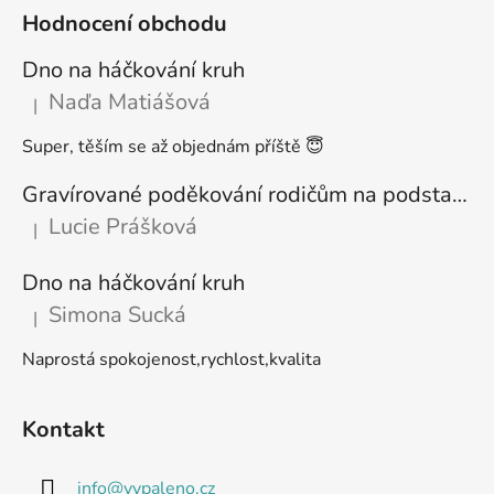
Hodnocení obchodu
Dno na háčkování kruh
Naďa Matiášová
|
Hodnocení produktu je 5 z 5 hvězdiček.
Super, těším se až objednám příště 😇
Gravírované poděkování rodičům na podstavci
Lucie Prášková
|
Hodnocení produktu je 5 z 5 hvězdiček.
Dno na háčkování kruh
Simona Sucká
|
Hodnocení produktu je 5 z 5 hvězdiček.
Naprostá spokojenost,rychlost,kvalita
Kontakt
info
@
vypaleno.cz