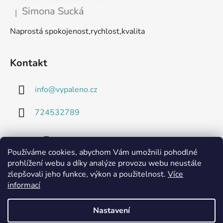
Simona Sucká
|
Hodnocení produktu je 5 z 5 hvězdiček.
Naprostá spokojenost,rychlost,kvalita
Kontakt
info
@
vypaleno.cz
724532789
Používáme cookies, abychom Vám umožnili pohodlné
prohlížení webu a díky analýze provozu webu neustále
zlepšovali jeho funkce, výkon a použitelnost.
Více
informací
Technické listy a informace o použitých materiálech
Nastavení