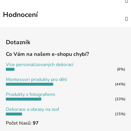
Hodnocení
Z
á
Dotazník
p
a
Co Vám na našem e-shopu chybí?
t
Více personalizovaných dekorací
í
(8%)
Montessori produkty pro děti
(44%)
Produkty s fotografiemi
(33%)
Dekorace a obrazy na zeď
(15%)
Počet hlasů:
97