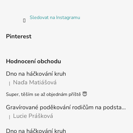
Sledovat na Instagramu
Pinterest
Hodnocení obchodu
Dno na háčkování kruh
Naďa Matiášová
|
Hodnocení produktu je 5 z 5 hvězdiček.
Super, těším se až objednám příště 😇
Gravírované poděkování rodičům na podstavci
Lucie Prášková
|
Hodnocení produktu je 5 z 5 hvězdiček.
Dno na háčkování kruh