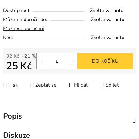
Dostupnost
Zvolte variantu
Můžeme doručit do:
Zvolte variantu
Možnosti doručení
Kód:
Zvolte variantu
32 Kč
–21 %
DO KOŠÍKU
25 Kč
Měrná cena:
Tisk
Zeptat se
Hlídat
Sdílet
Popis
Diskuze