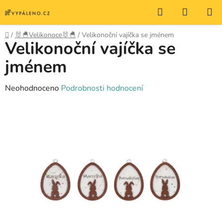
Přejít
Hledat
NÁKUP
na
KOŠÍK
obsah
Domů
/
🐰🐣Velikonoce🐰🐣
/
Velikonoční vajíčka se jménem
Velikonoční vajíčka se
jménem
Průměrné
Neohodnoceno
Podrobnosti hodnocení
hodnocení
produktu
je
0,0
z
5
hvězdiček.