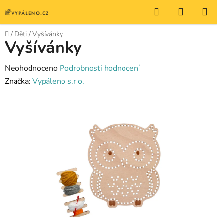
Přejít
Hledat
NÁKUP
na
KOŠÍK
obsah
Domů
/
Děti
/
Vyšívánky
Vyšívánky
Průměrné
Neohodnoceno
Podrobnosti hodnocení
hodnocení
Značka:
Vypáleno s.r.o.
produktu
je
0,0
z
5
hvězdiček.