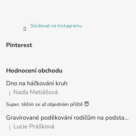
Sledovat na Instagramu
Pinterest
Hodnocení obchodu
Dno na háčkování kruh
Naďa Matiášová
|
Hodnocení produktu je 5 z 5 hvězdiček.
Super, těším se až objednám příště 😇
Gravírované poděkování rodičům na podstavci
Lucie Prášková
|
Hodnocení produktu je 5 z 5 hvězdiček.