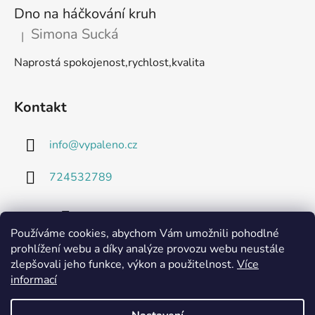
Dno na háčkování kruh
Simona Sucká
|
Hodnocení produktu je 5 z 5 hvězdiček.
Naprostá spokojenost,rychlost,kvalita
Kontakt
info
@
vypaleno.cz
724532789
Používáme cookies, abychom Vám umožnili pohodlné
prohlížení webu a díky analýze provozu webu neustále
zlepšovali jeho funkce, výkon a použitelnost.
Více
informací
Technické listy a informace o použitých materiálech