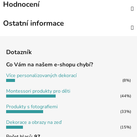
Hodnocení
Ostatní informace
Z
á
Dotazník
p
a
Co Vám na našem e-shopu chybí?
t
Více personalizovaných dekorací
í
(8%)
Montessori produkty pro děti
(44%)
Produkty s fotografiemi
(33%)
Dekorace a obrazy na zeď
(15%)
Počet hlasů:
97