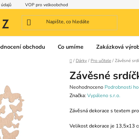
 údajů
VOP pro velkoobchod
Identifikační a kontaktní údaje
dnocení obchodu
Co umíme
Zakázková výro
Domů
/
Dárky
/
Pro učitele
/
Závěsné srd
Závěsné srdíč
Průměrné
Neohodnoceno
Podrobnosti ho
hodnocení
Značka:
Vypáleno s.r.o.
produktu
Závěsná dekorace s textem pro 
je
0,0
Velikost dekorace je 13,5x13 
z
5