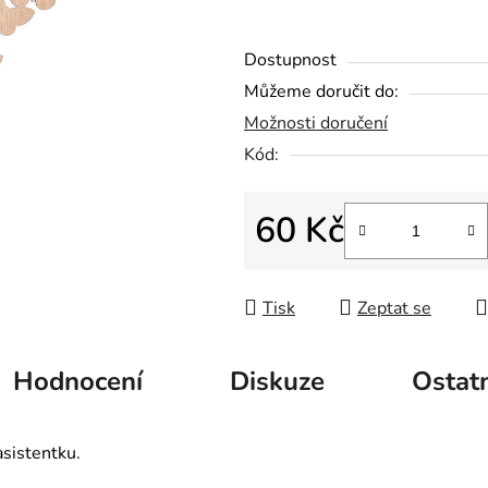
hvězdiček.
Dostupnost
Můžeme doručit do:
Možnosti doručení
Kód:
60 Kč
Měrná cena:
Tisk
Zeptat se
Hodnocení
Diskuze
Ostat
asistentku.