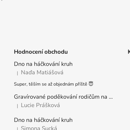
Hodnocení obchodu
Dno na háčkování kruh
Naďa Matiášová
|
Hodnocení produktu je 5 z 5 hvězdiček.
Super, těším se až objednám příště 😇
Gravírované poděkování rodičům na podstavci
Lucie Prášková
|
Hodnocení produktu je 5 z 5 hvězdiček.
Dno na háčkování kruh
Simona Sucká
|