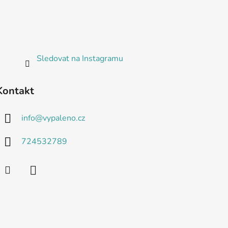
Sledovat na Instagramu
Kontakt
info
@
vypaleno.cz
724532789