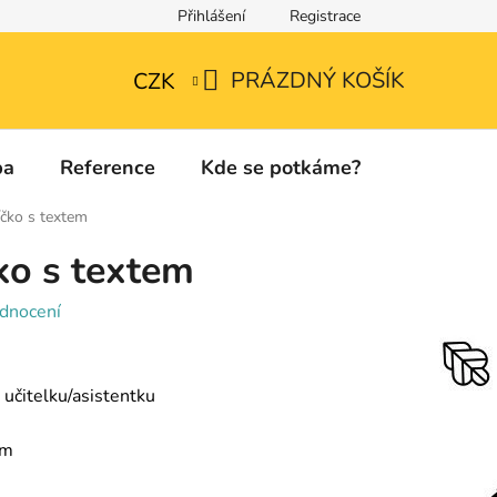
Přihlášení
Registrace
Technické listy a informace o použitých materiálech
PRÁZDNÝ KOŠÍK
CZK
NÁKUPNÍ
KOŠÍK
ba
Reference
Kde se potkáme?
Kontakty
íčko s textem
ko s textem
dnocení
učitelku/asistentku
cm