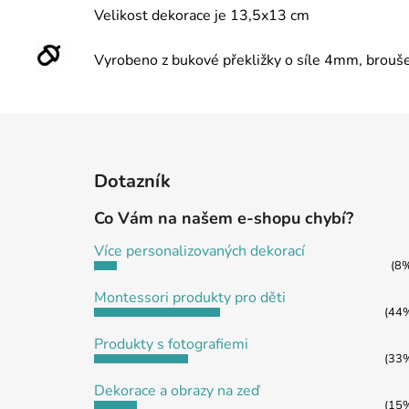
Velikost dekorace je 13,5x13 cm
Vyrobeno z bukové překližky o síle 4mm, brouš
Z
á
Dotazník
p
a
Co Vám na našem e-shopu chybí?
t
Více personalizovaných dekorací
í
(8
Montessori produkty pro děti
(44
Produkty s fotografiemi
(33
Dekorace a obrazy na zeď
(15