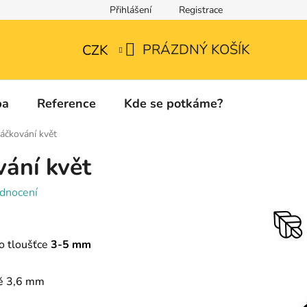
Přihlášení
Registrace
Technické listy a informace o použitých materiálech
PRÁZDNÝ KOŠÍK
CZK
NÁKUPNÍ
KOŠÍK
ba
Reference
Kde se potkáme?
Kontakty
áčkování květ
ání květ
dnocení
 o tloušťce
3-5 mm
ně 3,6 mm