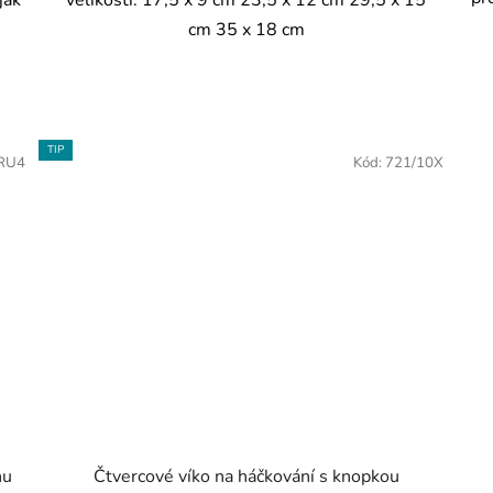
jak
velikosti: 17,5 x 9 cm 23,5 x 12 cm 29,5 x 15
cm 35 x 18 cm
TIP
RU4
Kód:
721/10X
hu
Čtvercové víko na háčkování s knopkou