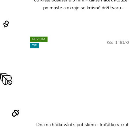
od kraje odsazené 3 mm – takže háček klouže 
po másle a okraje se krásně drží tvaru....
NOVINKA
Kód:
1461/K
TIP
Dna na háčkování s potiskem - koťátko v kru