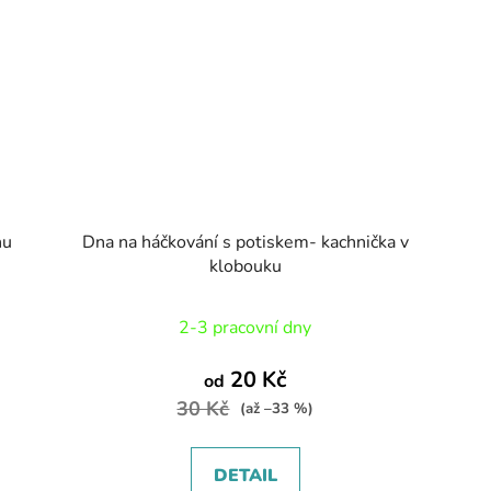
hu
Dna na háčkování s potiskem- kachnička v
klobouku
2-3 pracovní dny
20 Kč
od
30 Kč
(až –33 %)
DETAIL