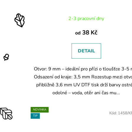
2-3 pracovní dny
38 Kč
od
DETAIL
Otvor: 9 mm – ideální pro přízi o tloušťce 3-
Odsazení od kraje: 3,5 mm Rozestup mezi otvo
přibližně 3,6 mm UV DTF tisk drží barvy ostr
odolné – voda, otěr ani čas mu...
NOVINKA
Kód:
1458/K
TIP