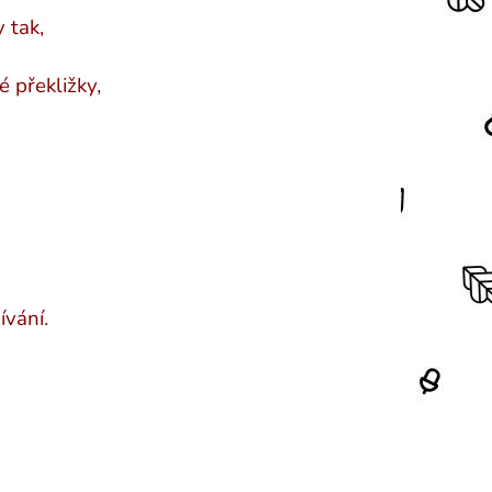
 tak,
 překližky,
ívání.