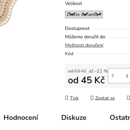
Velikost
hvězdiček.
Dostupnost
Můžeme doručit do:
Možnosti doručení
Kód:
od 53 Kč
až –21 %
od
45 Kč
Měrná cena:
Tisk
Zeptat se
Hodnocení
Diskuze
Ostat