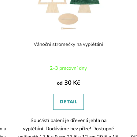
Vánoční stromečky na vyplétání
2-3 pracovní dny
30 Kč
od
DETAIL
ý
Součástí balení je dřevěná jehla na
m a
vyplétání. Dodáváme bez příze! Dostupné
pr