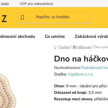
 údajů
VOP pro velkoobchod
Identifikační a kontaktní údaje
dnocení obchodu
Co umíme
Zakázková výro
Domů
/
Tvoření
/
🧶Háčkovaní
/
Dno na h
Dno na háčkov
Průměrné
Neohodnoceno
Podrobnosti ho
hodnocení
Značka:
Vypáleno s.r.o.
produktu
Otvor
: 9 mm – ideální pro přízi
je
Odsazení od kraje
: 3,5 mm
0,0
Rozestup mezi otvory
: přibliž
z
5