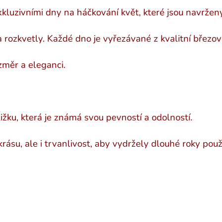
xkluzivními dny na háčkování květ, které jsou navrženy
rozkvetly. Každé dno je vyřezávané z kvalitní březové
změr a eleganci.
žku, která je známá svou pevností a odolností.
ásu, ale i trvanlivost, aby vydržely dlouhé roky použ