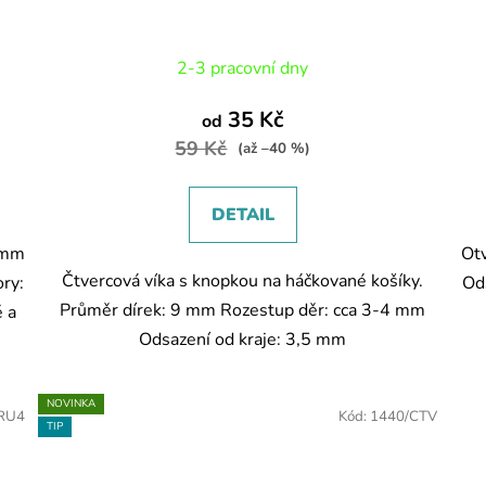
2-3 pracovní dny
35 Kč
od
59 Kč
(až –40 %)
DETAIL
5 mm
Otv
Čtvercová víka s knopkou na háčkované košíky.
ry:
Od
Průměr dírek: 9 mm Rozestup děr: cca 3-4 mm
é a
Odsazení od kraje: 3,5 mm
NOVINKA
RU4
Kód:
1440/CTV
TIP