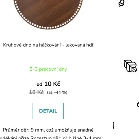
Kruhové dno na háčkování - lakovaná hdf
2-3 pracovní dny
10 Kč
od
18 Kč
(až –44 %)
DETAIL
Průměr děr: 9 mm, což umožňuje snadné
ovlékání příze.Rozestup děr: přibližně 3-4 mm,