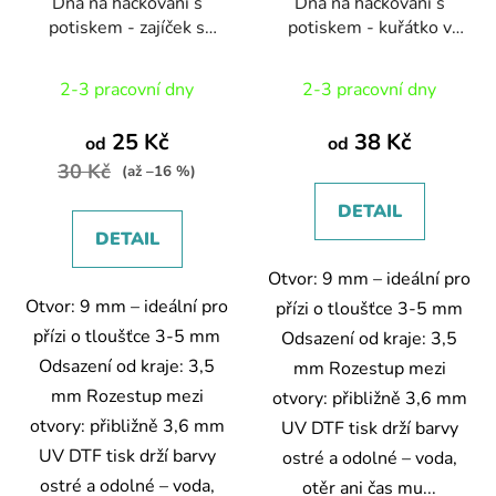
Dna na háčkování s
Dna na háčkování s
potiskem - zajíček s
potiskem - kuřátko v
polínkem
kruhu
2-3 pracovní dny
2-3 pracovní dny
25 Kč
38 Kč
od
od
30 Kč
(až –16 %)
DETAIL
DETAIL
Otvor: 9 mm – ideální pro
Otvor: 9 mm – ideální pro
přízi o tloušťce 3-5 mm
přízi o tloušťce 3-5 mm
Odsazení od kraje: 3,5
Odsazení od kraje: 3,5
mm Rozestup mezi
mm Rozestup mezi
otvory: přibližně 3,6 mm
otvory: přibližně 3,6 mm
UV DTF tisk drží barvy
UV DTF tisk drží barvy
ostré a odolné – voda,
ostré a odolné – voda,
otěr ani čas mu...