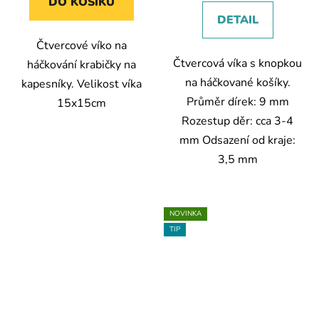
DO KOŠÍKU
DETAIL
Čtvercové víko na
Čtvercová víka s knopkou
háčkování krabičky na
na háčkované košíky.
kapesníky. Velikost víka
Průměr dírek: 9 mm
15x15cm
Rozestup děr: cca 3-4
mm Odsazení od kraje:
3,5 mm
NOVINKA
TIP