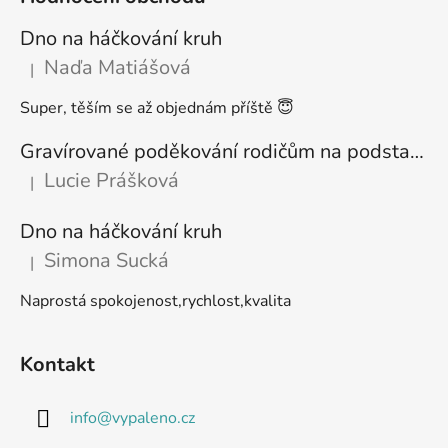
Dno na háčkování kruh
Naďa Matiášová
|
Hodnocení produktu je 5 z 5 hvězdiček.
Super, těším se až objednám příště 😇
Gravírované poděkování rodičům na podstavci
Lucie Prášková
|
Hodnocení produktu je 5 z 5 hvězdiček.
Dno na háčkování kruh
Simona Sucká
|
Hodnocení produktu je 5 z 5 hvězdiček.
Naprostá spokojenost,rychlost,kvalita
Kontakt
info
@
vypaleno.cz