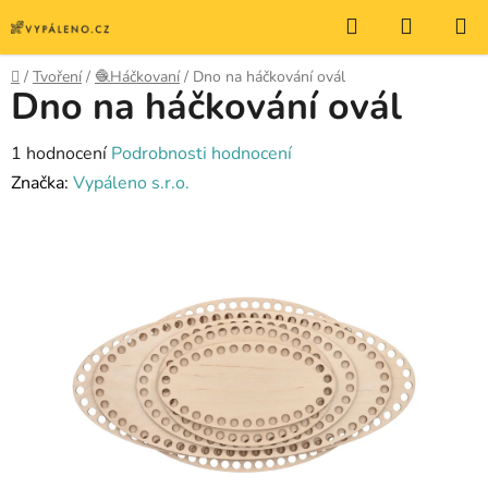
Přejít
Hledat
NÁKUP
na
KOŠÍK
obsah
Domů
/
Tvoření
/
🧶Háčkovaní
/
Dno na háčkování ovál
Dno na háčkování ovál
Průměrné
1 hodnocení
Podrobnosti hodnocení
hodnocení
Značka:
Vypáleno s.r.o.
produktu
je
5,0
z
5
hvězdiček.