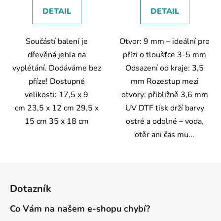
DETAIL
DETAIL
Součástí balení je
Otvor: 9 mm – ideální pro
dřevěná jehla na
přízi o tloušťce 3-5 mm
vyplétání. Dodáváme bez
Odsazení od kraje: 3,5
příze! Dostupné
mm Rozestup mezi
velikosti: 17,5 x 9
otvory: přibližně 3,6 mm
cm 23,5 x 12 cm 29,5 x
UV DTF tisk drží barvy
15 cm 35 x 18 cm
ostré a odolné – voda,
otěr ani čas mu...
Z
á
Dotazník
p
a
Co Vám na našem e-shopu chybí?
t