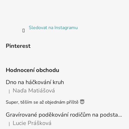
Sledovat na Instagramu
Pinterest
Hodnocení obchodu
Dno na háčkování kruh
Naďa Matiášová
|
Hodnocení produktu je 5 z 5 hvězdiček.
Super, těším se až objednám příště 😇
Gravírované poděkování rodičům na podstavci
Lucie Prášková
|
Hodnocení produktu je 5 z 5 hvězdiček.