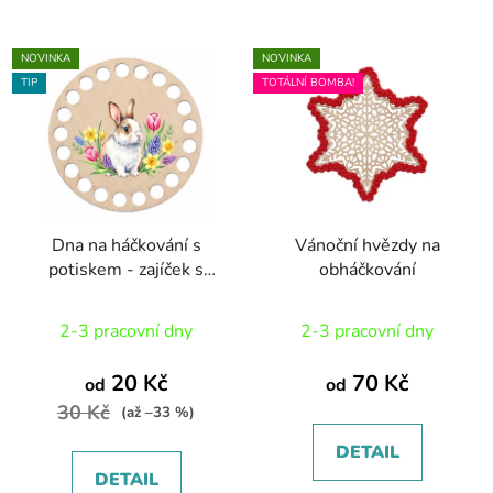
NOVINKA
NOVINKA
TIP
TOTÁLNÍ BOMBA!
Dna na háčkování s
Vánoční hvězdy na
potiskem - zajíček s
obháčkování
tulipány
2-3 pracovní dny
2-3 pracovní dny
20 Kč
70 Kč
od
od
30 Kč
(až –33 %)
DETAIL
DETAIL