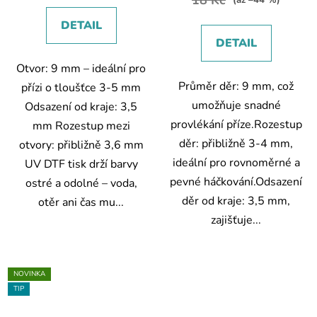
(až –44 %)
DETAIL
DETAIL
Otvor: 9 mm – ideální pro
Průměr děr: 9 mm, což
přízi o tloušťce 3-5 mm
umožňuje snadné
Odsazení od kraje: 3,5
provlékání příze.Rozestup
mm Rozestup mezi
děr: přibližně 3-4 mm,
otvory: přibližně 3,6 mm
ideální pro rovnoměrné a
UV DTF tisk drží barvy
pevné háčkování.Odsazení
ostré a odolné – voda,
děr od kraje: 3,5 mm,
otěr ani čas mu...
zajišťuje...
NOVINKA
TIP