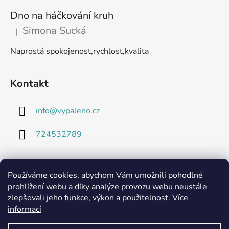
Dno na háčkování kruh
Simona Sucká
|
Hodnocení produktu je 5 z 5 hvězdiček.
Naprostá spokojenost,rychlost,kvalita
Kontakt
info
@
vypaleno.cz
724532789
Používáme cookies, abychom Vám umožnili pohodlné
prohlížení webu a díky analýze provozu webu neustále
zlepšovali jeho funkce, výkon a použitelnost.
Více
informací
Technické listy a informace o použitých materiálech