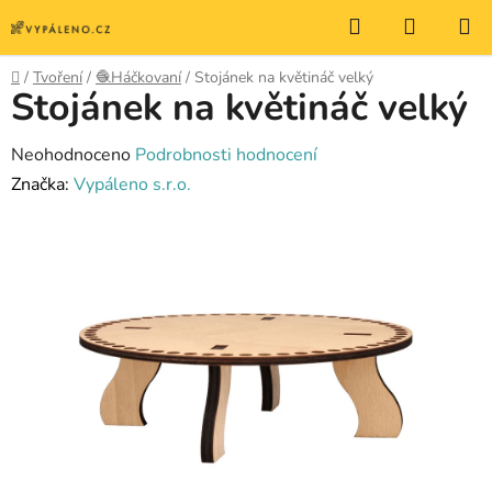
Přejít
Hledat
NÁKUP
na
KOŠÍK
obsah
Domů
/
Tvoření
/
🧶Háčkovaní
/
Stojánek na květináč velký
Stojánek na květináč velký
Průměrné
Neohodnoceno
Podrobnosti hodnocení
hodnocení
Značka:
Vypáleno s.r.o.
produktu
je
0,0
z
5
hvězdiček.