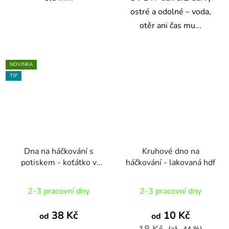
ostré a odolné – voda,
otěr ani čas mu...
NOVINKA
TIP
Dna na háčkování s
Kruhové dno na
potiskem - koťátko v
háčkování - lakovaná hdf
kruhu
2-3 pracovní dny
2-3 pracovní dny
38 Kč
10 Kč
od
od
18 Kč