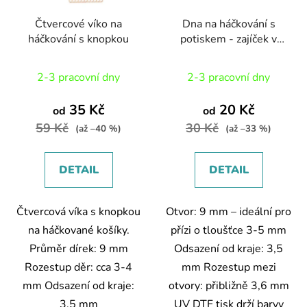
Čtvercové víko na
Dna na háčkování s
háčkování s knopkou
potiskem - zajíček v
ošatce
2-3 pracovní dny
2-3 pracovní dny
35 Kč
20 Kč
od
od
59 Kč
30 Kč
(až –40 %)
(až –33 %)
DETAIL
DETAIL
Čtvercová víka s knopkou
Otvor: 9 mm – ideální pro
na háčkované košíky.
přízi o tloušťce 3-5 mm
Průměr dírek: 9 mm
Odsazení od kraje: 3,5
Rozestup děr: cca 3-4
mm Rozestup mezi
mm Odsazení od kraje:
otvory: přibližně 3,6 mm
3,5 mm
UV DTF tisk drží barvy