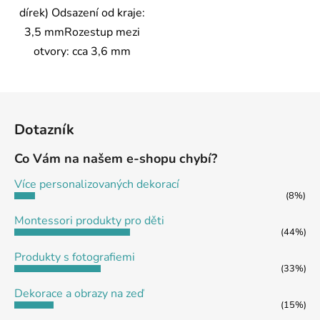
dírek) Odsazení od kraje:
3,5 mmRozestup mezi
otvory: cca 3,6 mm
Z
á
Dotazník
p
a
Co Vám na našem e-shopu chybí?
t
Více personalizovaných dekorací
í
(8%)
Montessori produkty pro děti
(44%)
Produkty s fotografiemi
(33%)
Dekorace a obrazy na zeď
(15%)