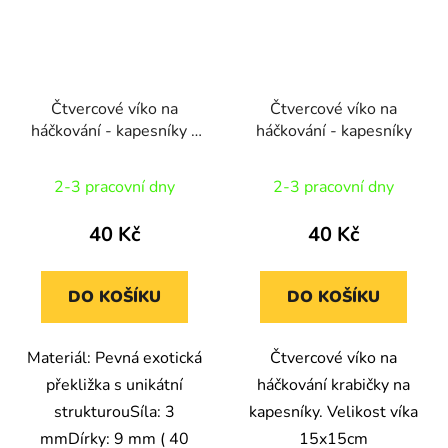
Čtvercové víko na
Čtvercové víko na
háčkování - kapesníky -
háčkování - kapesníky
exotika
2-3 pracovní dny
2-3 pracovní dny
40 Kč
40 Kč
DO KOŠÍKU
DO KOŠÍKU
Materiál: Pevná exotická
Čtvercové víko na
překližka s unikátní
háčkování krabičky na
strukturouSíla: 3
kapesníky. Velikost víka
mmDírky: 9 mm ( 40
15x15cm