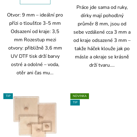
Práce jde sama od ruky,
Otvor: 9 mm – ideální pro
dírky mají pohodlný
přízi o tloušťce 3-5 mm
průměr 8 mm, jsou od
Odsazení od kraje: 3,5
sebe vzdálené cca 3 mm a
mm Rozestup mezi
od kraje odsazené 3 mm –
otvory: přibližně 3,6 mm
takže háček klouže jak po
UV DTF tisk drží barvy
másle a okraje se krásně
ostré a odolné – voda,
drží tvaru....
otěr ani čas mu...
TIP
NOVINKA
TIP