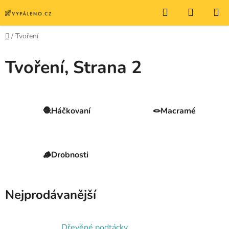
Přejít
Hledat
NÁKUP
na
KOŠÍK
obsah
Domů
/
Tvoření
Tvoření
, Strana 2
🧶Háčkovaní
🪢Macramé
🪵Drobnosti
Nejprodávanější
Dřevěné podtácky