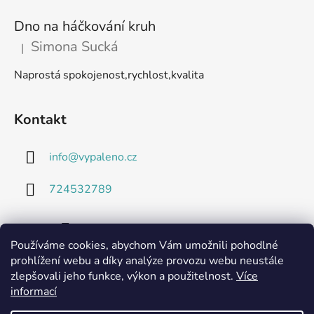
Dno na háčkování kruh
Simona Sucká
|
Hodnocení produktu je 5 z 5 hvězdiček.
Naprostá spokojenost,rychlost,kvalita
Kontakt
info
@
vypaleno.cz
724532789
Používáme cookies, abychom Vám umožnili pohodlné
prohlížení webu a díky analýze provozu webu neustále
zlepšovali jeho funkce, výkon a použitelnost.
Více
informací
Technické listy a informace o použitých materiálech