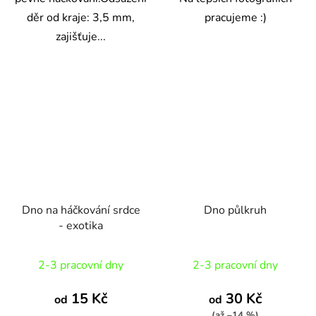
děr od kraje: 3,5 mm,
pracujeme :)
zajišťuje...
Dno na háčkování srdce
Dno půlkruh
- exotika
2-3 pracovní dny
2-3 pracovní dny
15 Kč
30 Kč
od
od
(až –14 %)