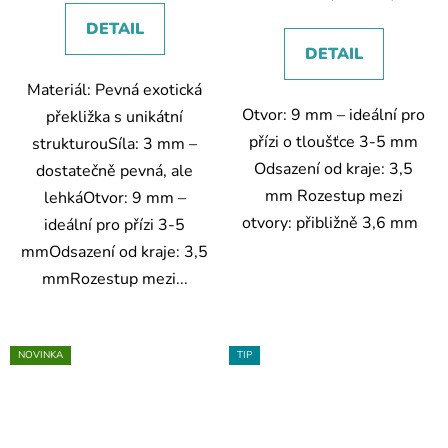
5,0
5,0
DETAIL
z
z
DETAIL
5
5
Materiál: Pevná exotická
hvězdiček.
hvězdiček.
Otvor: 9 mm – ideální pro
překližka s unikátní
přízi o tloušťce 3-5 mm
strukturouSíla: 3 mm –
Odsazení od kraje: 3,5
dostatečně pevná, ale
mm Rozestup mezi
lehkáOtvor: 9 mm –
otvory: přibližně 3,6 mm
ideální pro přízi 3-5
mmOdsazení od kraje: 3,5
mmRozestup mezi...
NOVINKA
TIP