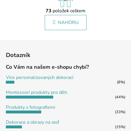
r
O
á
73
položek celkem
v
n
l
k
NAHORU
á
o
d
v
a
á
Z
c
n
á
í
í
Dotazník
p
p
r
a
Co Vám na našem e-shopu chybí?
v
t
k
Více personalizovaných dekorací
í
y
(8%)
v
Montessori produkty pro děti
ý
(44%)
p
Produkty s fotografiemi
i
(33%)
s
u
Dekorace a obrazy na zeď
(15%)