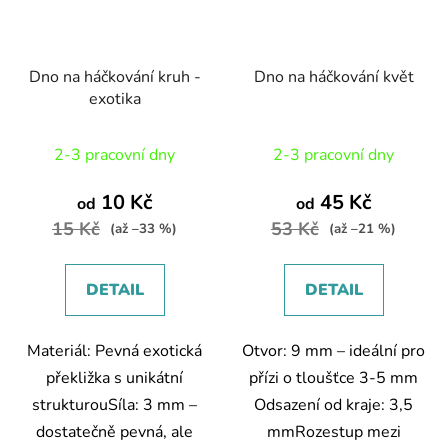
Dno na háčkování kruh -
Dno na háčkování květ
exotika
2-3 pracovní dny
2-3 pracovní dny
10 Kč
45 Kč
od
od
15 Kč
53 Kč
(až –33 %)
(až –21 %)
DETAIL
DETAIL
Materiál: Pevná exotická
Otvor: 9 mm – ideální pro
překližka s unikátní
přízi o tloušťce 3-5 mm
strukturouSíla: 3 mm –
Odsazení od kraje: 3,5
dostatečně pevná, ale
mmRozestup mezi