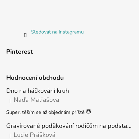
Sledovat na Instagramu
Pinterest
Hodnocení obchodu
Dno na háčkování kruh
Naďa Matiášová
|
Hodnocení produktu je 5 z 5 hvězdiček.
Super, těším se až objednám příště 😇
Gravírované poděkování rodičům na podstavci
Lucie Prášková
|
Hodnocení produktu je 5 z 5 hvězdiček.