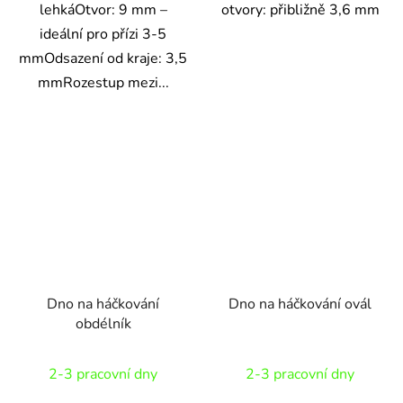
lehkáOtvor: 9 mm –
otvory: přibližně 3,6 mm
ideální pro přízi 3-5
mmOdsazení od kraje: 3,5
mmRozestup mezi...
Dno na háčkování
Dno na háčkování ovál
obdélník
Průměrné
Průměrné
2-3 pracovní dny
2-3 pracovní dny
hodnocení
hodnocení