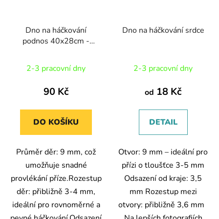
Dno na háčkování
Dno na háčkování srdce
podnos 40x28cm -
lakovaná hdf
2-3 pracovní dny
2-3 pracovní dny
90 Kč
18 Kč
od
DO KOŠÍKU
DETAIL
Průměr děr: 9 mm, což
Otvor: 9 mm – ideální pro
umožňuje snadné
přízi o tloušťce 3-5 mm
provlékání příze.Rozestup
Odsazení od kraje: 3,5
děr: přibližně 3-4 mm,
mm Rozestup mezi
ideální pro rovnoměrné a
otvory: přibližně 3,6 mm
pevné háčkování.Odsazení
Na lepších fotografiích