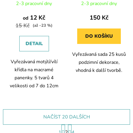
2-3 pracovní dny
2-3 pracovní dny
hodnocení
produktu
12 Kč
150 Kč
od
je
15 Kč
(až –23 %)
5,0
DO KOŠÍKU
z
DETAIL
5
Vyřezávaná sada 25 kusů
hvězdiček.
Vyřezávaná motýlí/vílí
podzimní dekorace,
křídla na macramé
vhodná k další tvorbě.
panenky. 5 tvarů 4
velikosti od 7 do 12cm
NAČÍST 20 DALŠÍCH
S
1
2
t
4