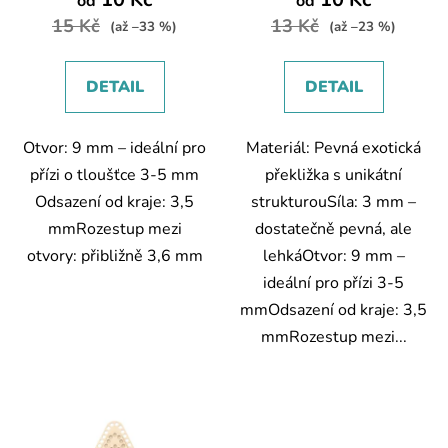
od
od
ů
je
15 Kč
13 Kč
(až –33 %)
(až –23 %)
5,0
z
DETAIL
DETAIL
5
hvězdiček.
Otvor: 9 mm – ideální pro
Materiál: Pevná exotická
přízi o tloušťce 3-5 mm
překližka s unikátní
Odsazení od kraje: 3,5
strukturouSíla: 3 mm –
mmRozestup mezi
dostatečně pevná, ale
otvory: přibližně 3,6 mm
lehkáOtvor: 9 mm –
ideální pro přízi 3-5
mmOdsazení od kraje: 3,5
mmRozestup mezi...