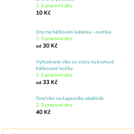
2-3 pracovní dny
10 Kč
Dno na háčkování kabelka - exotika
2-3 pracovní dny
30 Kč
od
Vyřezávané víko se vzory na kruhové
háčkované košíky
2-3 pracovní dny
33 Kč
od
Dno/víko na kapesníky obdélník
2-3 pracovní dny
40 Kč
Ř