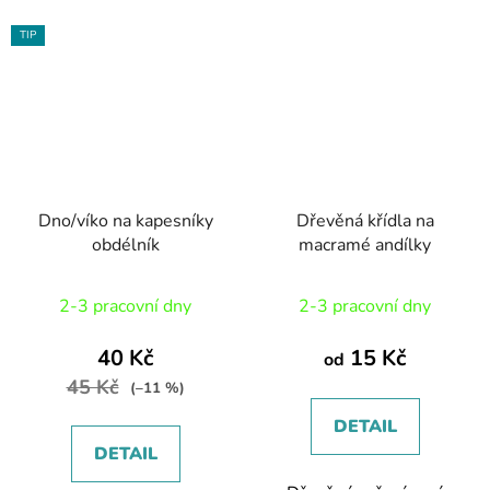
TIP
Dno/víko na kapesníky
Dřevěná křídla na
obdélník
macramé andílky
Průměrné
2-3 pracovní dny
2-3 pracovní dny
hodnocení
produktu
40 Kč
15 Kč
od
je
45 Kč
(–11 %)
5,0
DETAIL
z
DETAIL
5