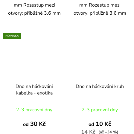
mm Rozestup mezi
mm Rozestup mezi
otvory: přibližně 3,6 mm
otvory: přibližně 3,6 mm
NOVINKA
Dno na háčkování
Dno na háčkování kruh
kabelka - exotika
Průměrné
Průměrné
2-3 pracovní dny
2-3 pracovní dny
hodnocení
hodnocení
produktu
produktu
30 Kč
10 Kč
od
od
je
je
14 Kč
(až –34 %)