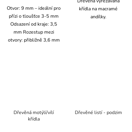
Dřevěná vyřezávaná
hvězdiček.
Otvor: 9 mm – ideální pro
křídla na macramé
přízi o tloušťce 3-5 mm
andílky.
Odsazení od kraje: 3,5
mm Rozestup mezi
otvory: přibližně 3,6 mm
Dřevěná motýlí/vílí
Dřevěné listí - podzim
křídla
Průměrné