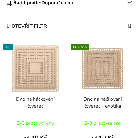
Řadit podle:
Doporučujeme
a
z
e
OTEVŘÍT FILTR
n
í
V
p
TIP
NOVINKA
ý
r
p
o
i
d
s
u
p
k
r
t
Dno na háčkování
Dno na háčkování
o
ů
čtverec
čtverec - exotika
d
u
Průměrné
2-3 pracovní dny
2-3 pracovní dny
k
hodnocení
t
produktu
10 Kč
10 Kč