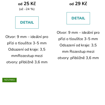
produktu
produktu
25 Kč
29 Kč
od
od
je
je
(až –24 %)
5,0
5,0
DETAIL
z
z
DETAIL
5
5
Otvor: 9 mm – ideální pro
hvězdiček.
hvězdiček.
Otvor: 9 mm – ideální pro
přízi o tloušťce 3-5 mm
přízi o tloušťce 3-5 mm
Odsazení od kraje: 3,5
Odsazení od kraje: 3,5
mm Rozestup mezi
mmRozestup mezi
otvory: přibližně 3,6 mm
otvory: přibližně 3,6 mm
NOVINKA